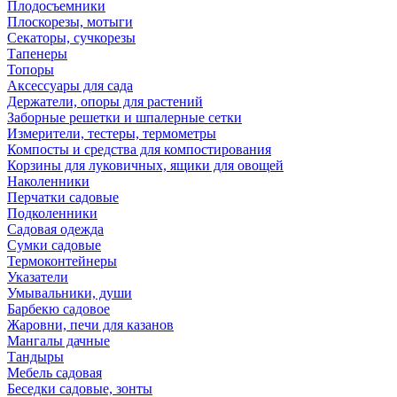
Плодосъемники
Плоскорезы, мотыги
Секаторы, сучкорезы
Тапенеры
Топоры
Аксессуары для сада
Держатели, опоры для растений
Заборные решетки и шпалерные сетки
Измерители, тестеры, термометры
Компосты и средства для компостирования
Корзины для луковичных, ящики для овощей
Наколенники
Перчатки садовые
Подколенники
Садовая одежда
Сумки садовые
Термоконтейнеры
Указатели
Умывальники, души
Барбекю садовое
Жаровни, печи для казанов
Мангалы дачные
Тандыры
Мебель садовая
Беседки садовые, зонты