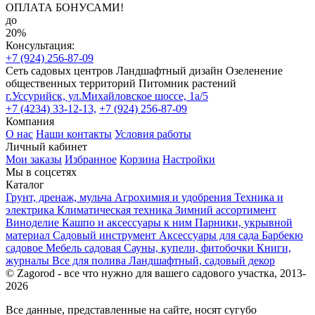
ОПЛАТА БОНУСАМИ!
до
20%
Консультация:
+7 (924) 256-87-09
Сеть садовых центров
Ландшафтный дизайн
Озеленение
общественных территорий
Питомник растений
г.Уссурийск, ул.Михайловское шоссе, 1а/5
+7 (4234) 33-12-13,
+7 (924) 256-87-09
Компания
О нас
Наши контакты
Условия работы
Личный кабинет
Мои заказы
Избранное
Корзина
Настройки
Мы в соцсетях
Каталог
Грунт, дренаж, мульча
Агрохимия и удобрения
Техника и
электрика
Климатическая техника
Зимний ассортимент
Виноделие
Кашпо и аксессуары к ним
Парники, укрывной
материал
Садовый инструмент
Аксессуары для сада
Барбекю
садовое
Мебель садовая
Сауны, купели, фитобочки
Книги,
журналы
Все для полива
Ландшафтный, садовый декор
© Zagorod - все что нужно для вашего садового участка, 2013-
2026
Все данные, представленные на сайте, носят сугубо