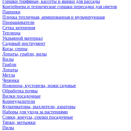
Горшки торфяные, кассеты и ящики для рассады
Контейнера и технические горшки пересадки для цветов
Парники
Пленка тепличная, армированная и мульчирующая
Проращиватели
Сетка затенения
Теплицы
Укрывной материал
Садовый инструмент
Косы, серпы
Лопаты, грабли, вилы
Вилы
Грабли
Лопаты
Метла
Черенки
Ножницы, кусторезы, ножи садовые
Обработка почвы
Вилки посадочные
Корнеудалители
Культиваторы, рыхлители, аэраторы
Наборы для ухода за растениями
Совки, конусы, сеялки посадочные
Тяпки, мотыжки
Пилы