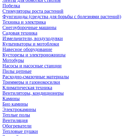
Ленты для обмотки стволов
Побелка
Стимуляторы роста растений
Фунгициды (средства для борьбы с болезнями растений)
Техника и электрика
Снегоуборочные машины
Садовая техника
Измельчители, воздуходувки
Культиваторы и мотоблоки
Навесное оборудование
Кусторезы и электроножницы
Мотобуры
Насосы и насосные станции
Пилы цепные
Расходно-смазочные материалы
Триммеры и газонокосилки
Климатическая техника
Вентиляторы, кондиционеры
Камины
Био камины
Электрокамины
Теплые полы
Вентиляция
Обогреватели
Тепловые пушки