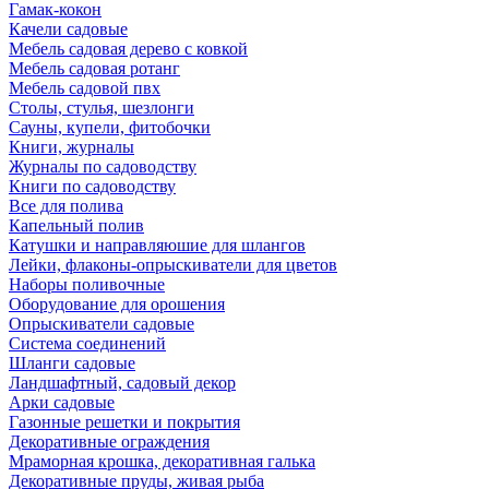
Гамак-кокон
Качели садовые
Мебель садовая дерево с ковкой
Мебель садовая ротанг
Мебель садовой пвх
Столы, стулья, шезлонги
Сауны, купели, фитобочки
Книги, журналы
Журналы по садоводству
Книги по садоводству
Все для полива
Капельный полив
Катушки и направляюшие для шлангов
Лейки, флаконы-опрыскиватели для цветов
Наборы поливочные
Оборудование для орошения
Опрыскиватели садовые
Система соединений
Шланги садовые
Ландшафтный, садовый декор
Арки садовые
Газонные решетки и покрытия
Декоративные ограждения
Мраморная крошка, декоративная галька
Декоративные пруды, живая рыба