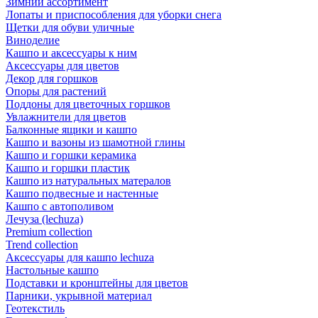
Зимний ассортимент
Лопаты и приспособления для уборки снега
Щетки для обуви уличные
Виноделие
Кашпо и аксессуары к ним
Аксессуары для цветов
Декор для горшков
Опоры для растений
Поддоны для цветочных горшков
Увлажнители для цветов
Балконные ящики и кашпо
Кашпо и вазоны из шамотной глины
Кашпо и горшки керамика
Кашпо и горшки пластик
Кашпо из натуральных матералов
Кашпо подвесные и настенные
Кашпо с автополивом
Лечуза (lechuza)
Premium collection
Trend collection
Аксессуары для кашпо lechuza
Настольные кашпо
Подставки и кронштейны для цветов
Парники, укрывной материал
Геотекстиль