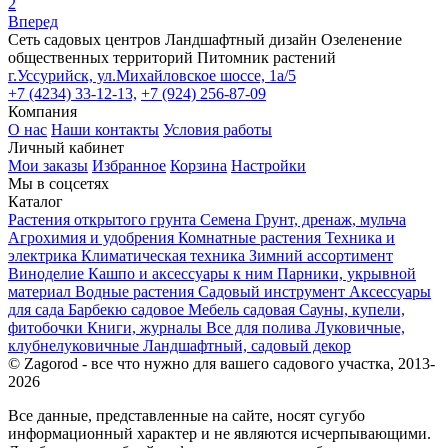
2
Вперед
Сеть садовых центров
Ландшафтный дизайн
Озеленение
общественных территорий
Питомник растений
г.Уссурийск, ул.Михайловское шоссе, 1а/5
+7 (4234) 33-12-13,
+7 (924) 256-87-09
Компания
О нас
Наши контакты
Условия работы
Личный кабинет
Мои заказы
Избранное
Корзина
Настройки
Мы в соцсетях
Каталог
Растения открытого грунта
Семена
Грунт, дренаж, мульча
Агрохимия и удобрения
Комнатные растения
Техника и
электрика
Климатическая техника
Зимний ассортимент
Виноделие
Кашпо и аксессуары к ним
Парники, укрывной
материал
Водные растения
Садовый инструмент
Аксессуары
для сада
Барбекю садовое
Мебель садовая
Сауны, купели,
фитобочки
Книги, журналы
Все для полива
Луковичные,
клубнелуковичные
Ландшафтный, садовый декор
© Zagorod - все что нужно для вашего садового участка, 2013-
2026
Все данные, представленные на сайте, носят сугубо
информационный характер и не являются исчерпывающими.