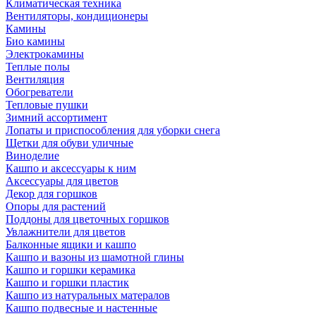
Климатическая техника
Вентиляторы, кондиционеры
Камины
Био камины
Электрокамины
Теплые полы
Вентиляция
Обогреватели
Тепловые пушки
Зимний ассортимент
Лопаты и приспособления для уборки снега
Щетки для обуви уличные
Виноделие
Кашпо и аксессуары к ним
Аксессуары для цветов
Декор для горшков
Опоры для растений
Поддоны для цветочных горшков
Увлажнители для цветов
Балконные ящики и кашпо
Кашпо и вазоны из шамотной глины
Кашпо и горшки керамика
Кашпо и горшки пластик
Кашпо из натуральных матералов
Кашпо подвесные и настенные