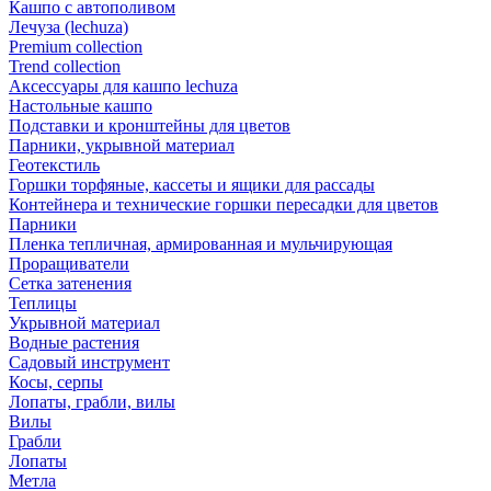
Кашпо с автополивом
Лечуза (lechuza)
Premium collection
Trend collection
Аксессуары для кашпо lechuza
Настольные кашпо
Подставки и кронштейны для цветов
Парники, укрывной материал
Геотекстиль
Горшки торфяные, кассеты и ящики для рассады
Контейнера и технические горшки пересадки для цветов
Парники
Пленка тепличная, армированная и мульчирующая
Проращиватели
Сетка затенения
Теплицы
Укрывной материал
Водные растения
Садовый инструмент
Косы, серпы
Лопаты, грабли, вилы
Вилы
Грабли
Лопаты
Метла