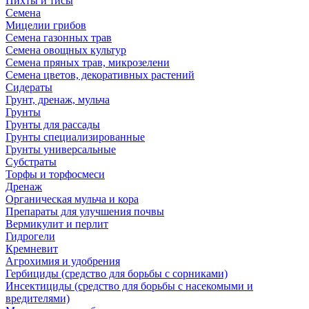
Пихты и тисы
Семена
Мицелии грибов
Семена газонных трав
Семена овощных культур
Семена пряных трав, микрозелени
Семена цветов, декоративных растений
Сидераты
Грунт, дренаж, мульча
Грунты
Грунты для рассады
Грунты специализированные
Грунты универсальные
Субстраты
Торфы и торфосмеси
Дренаж
Органическая мульча и кора
Препараты для улучшения почвы
Вермикулит и перлит
Гидрогели
Кремневит
Агрохимия и удобрения
Гербициды (средство для борьбы с сорниками)
Инсектициды (средство для борьбы с насекомыми и
вредителями)