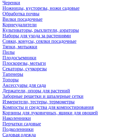
Черенки
Ножницы, кусторезы, ножи садовые
Обработка почвы
Вилки посадочные
Корнеудалители
Культиваторы, рыхлители, аэраторы
Наборы для ухода за растениями
Совки, конусы, сеялки посадочные
Тяпки, мотыжки
Пилы
Плодосъемники
Плоскорезы, мотыги
Секаторы, сучкорезы
Тапенеры
Топоры
Аксессуары для сада
Держатели, опоры для растений
Заборные решетки и шпалерные сетки
Измерители, тестеры, термометры
Компосты и средства для компостирования
Корзины для луковичных, ящики для овощей
Наколенники
Перчатки садовые
Подколенники
Садовая одежда