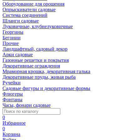
Оборудование для орошения
Опрыскиватели садовые
Система соединений
Шланги садовые
Луковичные, клубнелуковичные
Георгины
Бегонии
Прочие
Ландшафтный, садовый декор
Арки садовые
Газонные решетки и покрытия
Декоративные ограждения
Мраморная крошка, декоративная галька
Декоративные пруды, живая рыба
Ручейки
Садовые фигуры и декоративные формы
Флюгеры
Фонтаны
Часы, фонари садовые
0
Избранное
0
Корзина
Войти