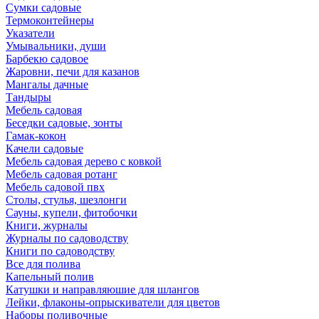
Сумки садовые
Термоконтейнеры
Указатели
Умывальники, души
Барбекю садовое
Жаровни, печи для казанов
Мангалы дачные
Тандыры
Мебель садовая
Беседки садовые, зонты
Гамак-кокон
Качели садовые
Мебель садовая дерево с ковкой
Мебель садовая ротанг
Мебель садовой пвх
Столы, стулья, шезлонги
Сауны, купели, фитобочки
Книги, журналы
Журналы по садоводству
Книги по садоводству
Все для полива
Капельный полив
Катушки и направляюшие для шлангов
Лейки, флаконы-опрыскиватели для цветов
Наборы поливочные