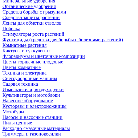
Минеральные удобрения
Органические удобрения
Средства борьбы с грызунами
Средства защиты растений
Ленты для обмотки стволов
Побелка
Стимуляторы роста растений
Фунгициды (средства для борьбы с болезнями растений)
Комнатные растения
Кактусы и суккуленты
Флорариумы и цветочные композиции
Цветы горшечные плодовые
Цветы комнатные
Техника и электрика
Снегоуборочные машины
Садовая техника
Измельчители, воздуходувки
Культиваторы и мотоблоки
Навесное оборудование
Кусторезы и электроножницы
Мотобуры
Насосы и насосные станции
Пилы цепные
Расходно-смазочные материалы
Триммеры и газонокосилки