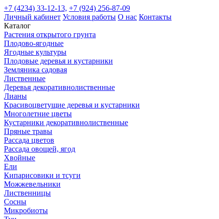
+7 (4234) 33-12-13,
+7 (924) 256-87-09
Личный кабинет
Условия работы
О нас
Контакты
Каталог
Растения открытого грунта
Плодово-ягодные
Ягодные культуры
Плодовые деревья и кустарники
Земляника садовая
Лиственные
Деревья декоративнолиственные
Лианы
Красивоцветущие деревья и кустарники
Многолетние цветы
Кустарники декоративнолиственные
Пряные травы
Рассада цветов
Рассада овощей, ягод
Хвойные
Ели
Кипарисовики и тсуги
Можжевельники
Лиственницы
Сосны
Микробиоты