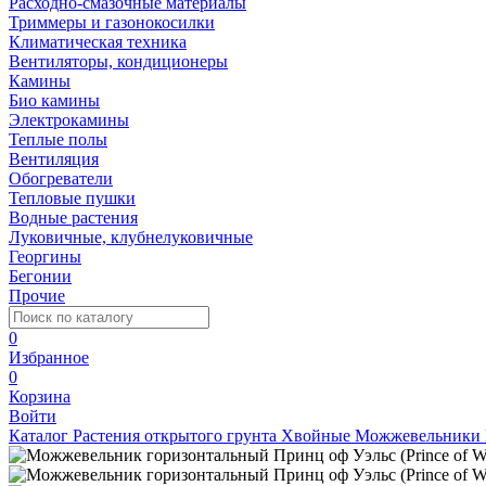
Расходно-смазочные материалы
Триммеры и газонокосилки
Климатическая техника
Вентиляторы, кондиционеры
Камины
Био камины
Электрокамины
Теплые полы
Вентиляция
Обогреватели
Тепловые пушки
Водные растения
Луковичные, клубнелуковичные
Георгины
Бегонии
Прочие
0
Избранное
0
Корзина
Войти
Каталог
Растения открытого грунта
Хвойные
Можжевельники