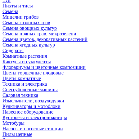
Туи
Пихты и тисы
Семена
Мицелии грибов
Семена газонных трав
Семена овощных культур
Семена пряных трав, микрозелени
Семена цветов, декоративных растений
Семена ягодных культур
Сидераты
Комнатные растения
Кактусы и суккуленты
Флорариумы и цветочные композиции
Цветы горшечные плодовые
Цветы комнатные
Техника и электрика
Снегоуборочные машины
Садовая техника
Измельчители, воздуходувки
Культиваторы и мотоблоки
Навесное оборудование
Кусторезы и электроножницы
Мотобуры
Насосы и насосные станции
Пилы цепные