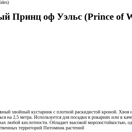
 Принц оф Уэльс (Prince of W
ый хвойный кустарник с плотной раскидистой кроной. Хвоя из
ться на 2,5 метра. Используется для посадки в рокариях или в к
вах любой кислотности. Обладает высокой морозостойкостью, о
ственных территорий
Питомник растений