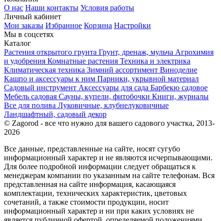
О нас
Наши контакты
Условия работы
Личный кабинет
Мои заказы
Избранное
Корзина
Настройки
Мы в соцсетях
Каталог
Растения открытого грунта
Грунт, дренаж, мульча
Агрохимия
и удобрения
Комнатные растения
Техника и электрика
Климатическая техника
Зимний ассортимент
Виноделие
Кашпо и аксессуары к ним
Парники, укрывной материал
Садовый инструмент
Аксессуары для сада
Барбекю садовое
Мебель садовая
Сауны, купели, фитобочки
Книги, журналы
Все для полива
Луковичные, клубнелуковичные
Ландшафтный, садовый декор
© Zagorod - все что нужно для вашего садового участка, 2013-
2026
Все данные, представленные на сайте, носят сугубо
информационный характер и не являются исчерпывающими.
Для более подробной информации следует обращаться к
менеджерам компании по указанным на сайте телефонам. Вся
представленная на сайте информация, касающаяся
комплектации, технических характеристик, цветовых
сочетаний, а также стоимости продукции, носит
информационный характер и ни при каких условиях не
является публичной офертой, определяемой положениями