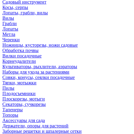
Садовый инструмент
Косы, серпы
Лопаты, грабли, вилы
Вилы
Грабли
Лопаты
Метла
Черенки
Ножницы, кусторезы, ножи садовые
Обработка почвы
Вилки посадочные
Корнеудалители
Культиваторы, рыхлители, аэраторы
Наборы для ухода за растениями
Совки, конусы, сеялки посадочные
Тяпки, мотыжки
Пилы
Плодосъемники
Плоскорезы, мотыги
Секаторы, сучкорезы
Тапенеры
Топоры
Аксессуары для сада
Держатели, опоры для растений
Заборные решетки и шпалерные сетки