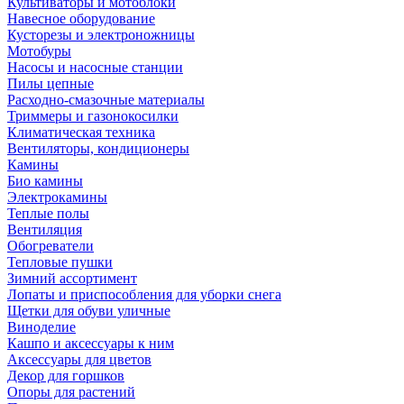
Культиваторы и мотоблоки
Навесное оборудование
Кусторезы и электроножницы
Мотобуры
Насосы и насосные станции
Пилы цепные
Расходно-смазочные материалы
Триммеры и газонокосилки
Климатическая техника
Вентиляторы, кондиционеры
Камины
Био камины
Электрокамины
Теплые полы
Вентиляция
Обогреватели
Тепловые пушки
Зимний ассортимент
Лопаты и приспособления для уборки снега
Щетки для обуви уличные
Виноделие
Кашпо и аксессуары к ним
Аксессуары для цветов
Декор для горшков
Опоры для растений