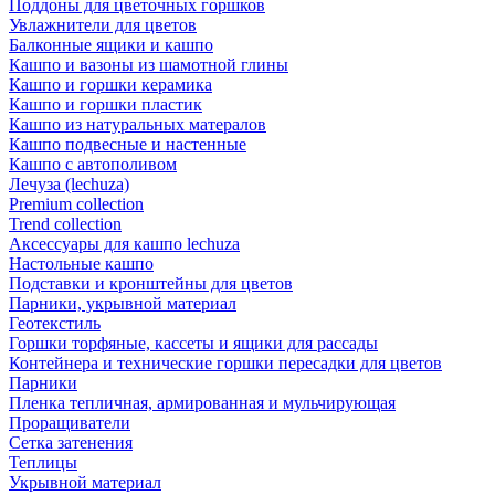
Поддоны для цветочных горшков
Увлажнители для цветов
Балконные ящики и кашпо
Кашпо и вазоны из шамотной глины
Кашпо и горшки керамика
Кашпо и горшки пластик
Кашпо из натуральных матералов
Кашпо подвесные и настенные
Кашпо с автополивом
Лечуза (lechuza)
Premium collection
Trend collection
Аксессуары для кашпо lechuza
Настольные кашпо
Подставки и кронштейны для цветов
Парники, укрывной материал
Геотекстиль
Горшки торфяные, кассеты и ящики для рассады
Контейнера и технические горшки пересадки для цветов
Парники
Пленка тепличная, армированная и мульчирующая
Проращиватели
Сетка затенения
Теплицы
Укрывной материал