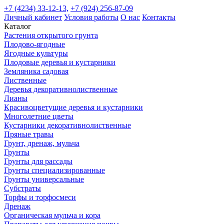
+7 (4234) 33-12-13,
+7 (924) 256-87-09
Личный кабинет
Условия работы
О нас
Контакты
Каталог
Растения открытого грунта
Плодово-ягодные
Ягодные культуры
Плодовые деревья и кустарники
Земляника садовая
Лиственные
Деревья декоративнолиственные
Лианы
Красивоцветущие деревья и кустарники
Многолетние цветы
Кустарники декоративнолиственные
Пряные травы
Грунт, дренаж, мульча
Грунты
Грунты для рассады
Грунты специализированные
Грунты универсальные
Субстраты
Торфы и торфосмеси
Дренаж
Органическая мульча и кора