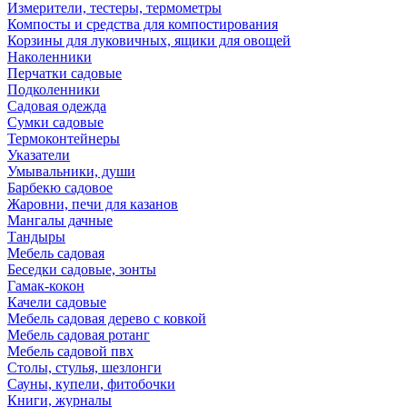
Измерители, тестеры, термометры
Компосты и средства для компостирования
Корзины для луковичных, ящики для овощей
Наколенники
Перчатки садовые
Подколенники
Садовая одежда
Сумки садовые
Термоконтейнеры
Указатели
Умывальники, души
Барбекю садовое
Жаровни, печи для казанов
Мангалы дачные
Тандыры
Мебель садовая
Беседки садовые, зонты
Гамак-кокон
Качели садовые
Мебель садовая дерево с ковкой
Мебель садовая ротанг
Мебель садовой пвх
Столы, стулья, шезлонги
Сауны, купели, фитобочки
Книги, журналы