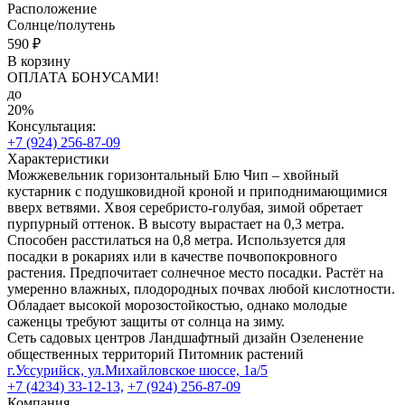
Расположение
Солнце/полутень
590 ₽
В корзину
ОПЛАТА БОНУСАМИ!
до
20%
Консультация:
+7 (924) 256-87-09
Характеристики
Можжевельник горизонтальный Блю Чип – хвойный
кустарник с подушковидной кроной и приподнимающимися
вверх ветвями. Хвоя серебристо-голубая, зимой обретает
пурпурный оттенок. В высоту вырастает на 0,3 метра.
Способен расстилаться на 0,8 метра. Используется для
посадки в рокариях или в качестве почвопокровного
растения. Предпочитает солнечное место посадки. Растёт на
умеренно влажных, плодородных почвах любой кислотности.
Обладает высокой морозостойкостью, однако молодые
саженцы требуют защиты от солнца на зиму.
Сеть садовых центров
Ландшафтный дизайн
Озеленение
общественных территорий
Питомник растений
г.Уссурийск, ул.Михайловское шоссе, 1а/5
+7 (4234) 33-12-13,
+7 (924) 256-87-09
Компания