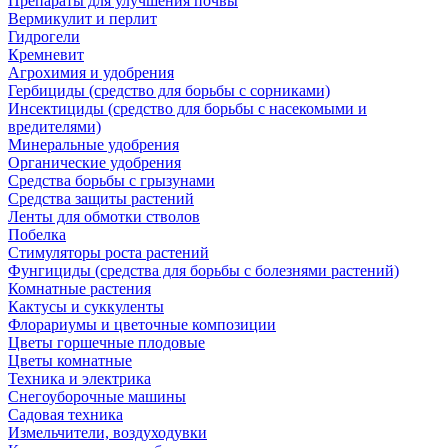
Препараты для улучшения почвы
Вермикулит и перлит
Гидрогели
Кремневит
Агрохимия и удобрения
Гербициды (средство для борьбы с сорниками)
Инсектициды (средство для борьбы с насекомыми и
вредителями)
Минеральные удобрения
Органические удобрения
Средства борьбы с грызунами
Средства защиты растений
Ленты для обмотки стволов
Побелка
Стимуляторы роста растений
Фунгициды (средства для борьбы с болезнями растений)
Комнатные растения
Кактусы и суккуленты
Флорариумы и цветочные композиции
Цветы горшечные плодовые
Цветы комнатные
Техника и электрика
Снегоуборочные машины
Садовая техника
Измельчители, воздуходувки