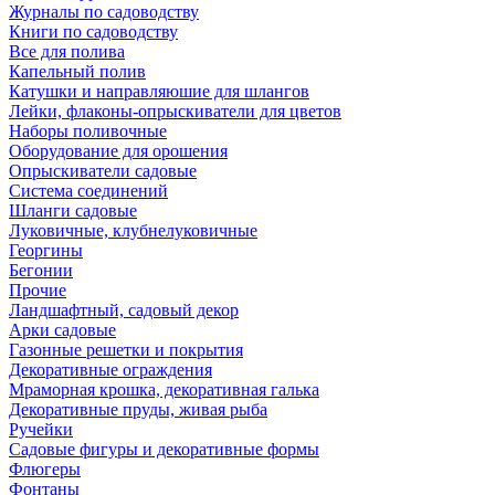
Журналы по садоводству
Книги по садоводству
Все для полива
Капельный полив
Катушки и направляюшие для шлангов
Лейки, флаконы-опрыскиватели для цветов
Наборы поливочные
Оборудование для орошения
Опрыскиватели садовые
Система соединений
Шланги садовые
Луковичные, клубнелуковичные
Георгины
Бегонии
Прочие
Ландшафтный, садовый декор
Арки садовые
Газонные решетки и покрытия
Декоративные ограждения
Мраморная крошка, декоративная галька
Декоративные пруды, живая рыба
Ручейки
Садовые фигуры и декоративные формы
Флюгеры
Фонтаны