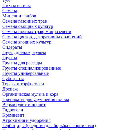
Туи
Пихты и тисы
Семена
Мицелии грибов
Семена газонных трав
Семена овощных культур
Семена пряных трав, микрозелени
Семена цветов, декоративных растений
Семена ягодных культур
Сидераты
Грунт, дренаж, мульча
Грунты
Грунты для рассады
Грунты специализированные
Грунты универсальные
Субстраты
Торфы и торфосмеси
Дренаж
Органическая мульча и кора
Препараты для улучшения почвы
Вермикулит и перлит
Гидрогели
Кремневит
Агрохимия и удобрения
Гербициды (средство для борьбы с сорниками)