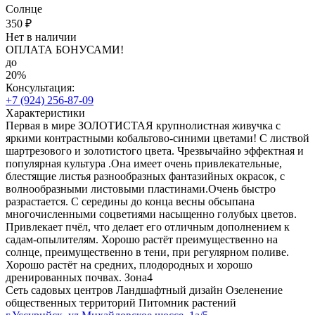
Солнце
350 ₽
Нет в наличии
ОПЛАТА БОНУСАМИ!
до
20%
Консультация:
+7 (924) 256-87-09
Характеристики
Первая в мире ЗОЛОТИСТАЯ крупнолистная живучка с
яркими контрастными кобальтово-синими цветами! С листвой
шартрезового и золотистого цвета. Чрезвычайно эффектная и
популярная культура .Она имеет очень привлекательные,
блестящие листья разнообразных фантазийных окрасок, с
волнообразными листовыми пластинами.Очень быстро
разрастается. С середины до конца весны обсыпана
многочисленными соцветиями насыщенно голубых цветов.
Привлекает пчёл, что делает его отличным дополнением к
садам-опылителям. Хорошо растёт преимущественно на
солнце, преимущественно в тени, при регулярном поливе.
Хорошо растёт на средних, плодородных и хорошо
дренированных почвах. Зона4
Сеть садовых центров
Ландшафтный дизайн
Озеленение
общественных территорий
Питомник растений