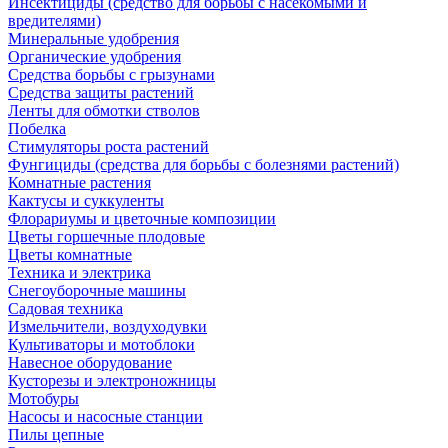
Инсектициды (средство для борьбы с насекомыми и
вредителями)
Минеральные удобрения
Органические удобрения
Средства борьбы с грызунами
Средства защиты растений
Ленты для обмотки стволов
Побелка
Стимуляторы роста растений
Фунгициды (средства для борьбы с болезнями растений)
Комнатные растения
Кактусы и суккуленты
Флорариумы и цветочные композиции
Цветы горшечные плодовые
Цветы комнатные
Техника и электрика
Снегоуборочные машины
Садовая техника
Измельчители, воздуходувки
Культиваторы и мотоблоки
Навесное оборудование
Кусторезы и электроножницы
Мотобуры
Насосы и насосные станции
Пилы цепные