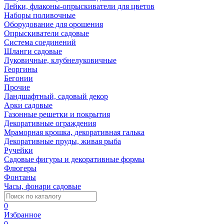
Лейки, флаконы-опрыскиватели для цветов
Наборы поливочные
Оборудование для орошения
Опрыскиватели садовые
Система соединений
Шланги садовые
Луковичные, клубнелуковичные
Георгины
Бегонии
Прочие
Ландшафтный, садовый декор
Арки садовые
Газонные решетки и покрытия
Декоративные ограждения
Мраморная крошка, декоративная галька
Декоративные пруды, живая рыба
Ручейки
Садовые фигуры и декоративные формы
Флюгеры
Фонтаны
Часы, фонари садовые
0
Избранное
0