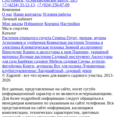
г.Уссурийск, ул.Михайловское шоссе, 1а/5
+7 (4234) 33-12-13,
+7 (924) 256-87-09
Компания
О нас
Наши контакты
Условия работы
Личный кабинет
Мои заказы
Избранное
Корзина
Настройки
Мы в соцсетях
Каталог
Растения открытого грунта
Семена
Грунт, дренаж, мульча
Агрохимия и удобрения
Комнатные растения
Техника и
электрика
Климатическая техника
Зимний ассортимент
Виноделие
Кашпо и аксессуары к ним
Парники, укрывной
материал
Водные растения
Садовый инструмент
Аксессуары
для сада
Барбекю садовое
Мебель садовая
Сауны, купели,
фитобочки
Книги, журналы
Все для полива
Луковичные,
клубнелуковичные
Ландшафтный, садовый декор
© Zagorod - все что нужно для вашего садового участка, 2013-
2026
Все данные, представленные на сайте, носят сугубо
информационный характер и не являются исчерпывающими.
Для более подробной информации следует обращаться к
менеджерам компании по указанным на сайте телефонам. Вся
представленная на сайте информация, касающаяся
комплектации, технических характеристик, цветовых