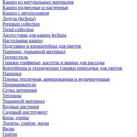
Кашпо из натуральных матералов
Кашпо подвесные и настенные
Кашпо с автополивом
Лечуза (lechuza)
Premium collection
Trend collection
Аксессуары для кашпо lechuza
Настольные кашпо
Подставки и кронштейны для цветов
Парники, укрывной материал
Геотекстиль
Горшки торфяные, кассеты и ящики для рассады
Контейнера и технические горшки пересадки для цветов
Парники
Пленка тепличная, армированная и мульчирующая
Проращиватели
Сетка затенения
Теплицы
Укрывной материал
Водные растения
Садовый инструмент
Косы, серпы
Лопаты, грабли, вилы
Вилы
Грабли