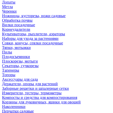
Лопаты
Метла
Черенки
Ножницы, кусторезы, ножи садовые
Обработка почвы
Вилки посадочные
Корнеудалители
Культиваторы, рыхлители, аэраторы
Наборы для ухода за растениями
Совки, конусы, сеялки посадочные
Тяпки, мотыжки
Пилы
Плодосъемники
Плоскорезы, мотыги
Секаторы, сучкорезы
Тапенеры
Топоры
Аксессуары для сада
Держатели, опоры для растений
Заборные решетки и шпалерные сетки
Измерители, тестеры, термометры
Компосты и средства для компостирования
Корзины для луковичных, ящики для овощей
Наколенники
Перчатки садовые