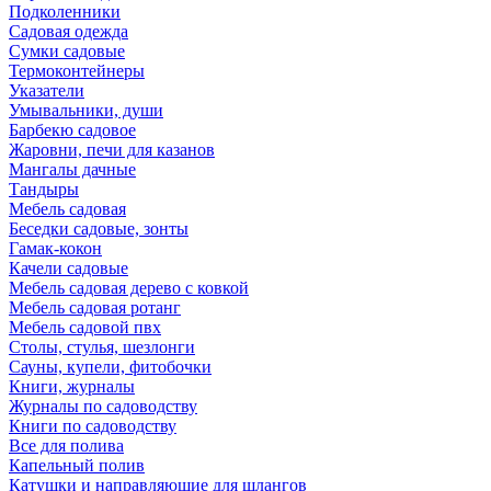
Подколенники
Садовая одежда
Сумки садовые
Термоконтейнеры
Указатели
Умывальники, души
Барбекю садовое
Жаровни, печи для казанов
Мангалы дачные
Тандыры
Мебель садовая
Беседки садовые, зонты
Гамак-кокон
Качели садовые
Мебель садовая дерево с ковкой
Мебель садовая ротанг
Мебель садовой пвх
Столы, стулья, шезлонги
Сауны, купели, фитобочки
Книги, журналы
Журналы по садоводству
Книги по садоводству
Все для полива
Капельный полив
Катушки и направляюшие для шлангов