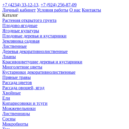
+7 (4234) 33-12-13,
+7 (924) 256-87-09
Личный кабинет
Условия работы
О нас
Контакты
Каталог
Растения открытого грунта
Плодово-ягодные
Ягодные культуры
Плодовые деревья и кустарники
Земляника садовая
Лиственные
Деревья декоративнолиственные
Лианы
Красивоцветущие деревья и кустарники
Многолетние цветы
Кустарники декоративнолиственные
Пряные травы
Рассада цветов
Рассада овощей, ягод
Хвойные
Ели
Кипарисовики и тсуги
Можжевельники
Лиственницы
Сосны
Микробиоты