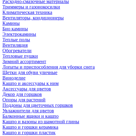
Расходно-смазочные материалы
Триммеры и газонокосилки
Климатическая техника
Вентиляторы, кондиционеры
Камины
Био камины
Электрокамины
Теплые полы
Вентиляция
Обогреватели
Тепловые пушки
Зимний ассортимент
Лопаты и приспособления для уборки снега
Щетки для обуви уличные
Виноделие
Кашпо и аксессуары к ним
Аксессуары для цветов
Декор для горшков
Опоры для растений
Поддоны для цветочных горшков
Увлажнители для цветов
Балконные ящики и кашпо
Кашпо и вазоны из шамотной глины
Кашпо и горшки керамика
Кашпо и горшки пластик