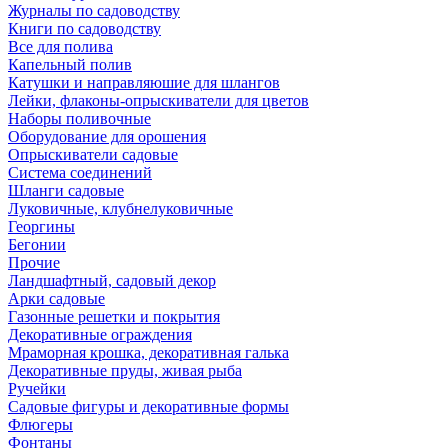
Журналы по садоводству
Книги по садоводству
Все для полива
Капельный полив
Катушки и направляюшие для шлангов
Лейки, флаконы-опрыскиватели для цветов
Наборы поливочные
Оборудование для орошения
Опрыскиватели садовые
Система соединений
Шланги садовые
Луковичные, клубнелуковичные
Георгины
Бегонии
Прочие
Ландшафтный, садовый декор
Арки садовые
Газонные решетки и покрытия
Декоративные ограждения
Мраморная крошка, декоративная галька
Декоративные пруды, живая рыба
Ручейки
Садовые фигуры и декоративные формы
Флюгеры
Фонтаны