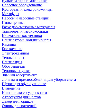
Культиваторы и мотоблоки
Навесное оборудование
Кусторезы и электроножницы
Мотобуры
Насосы и насосные станции
Пилы цепные
Расходно-смазочные материалы
Триммеры и газонокосилки
Климатическая техника
Вентиляторы, кондиционеры
Камины
Био камины
Электрокамины
Теплые полы
Вентиляция
Обогреватели
Тепловые пушки
Зимний ассортимент
Лопаты и приспособления для уборки снега
Щетки для обуви уличные
Виноделие
Кашпо и аксессуары к ним
Аксессуары для цветов
Декор для горшков
Опоры для растений