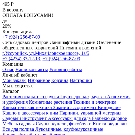
495 ₽
В корзину
ОПЛАТА БОНУСАМИ!
до
20%
Консультация:
+7 (924) 256-87-09
Сеть садовых центров
Ландшафтный дизайн
Озеленение
общественных территорий
Питомник растений
г.Уссурийск, ул.Михайловское шоссе, 1а/5
+7 (4234) 33-12-13,
+7 (924) 256-87-09
Компания
О нас
Наши контакты
Условия работы
Личный кабинет
Мои заказы
Избранное
Корзина
Настройки
Мы в соцсетях
Каталог
Растения открытого грунта
Грунт, дренаж, мульча
Агрохимия
и удобрения
Комнатные растения
Техника и электрика
Климатическая техника
Зимний ассортимент
Виноделие
Кашпо и аксессуары к ним
Парники, укрывной материал
Садовый инструмент
Аксессуары для сада
Барбекю садовое
Мебель садовая
Сауны, купели, фитобочки
Книги, журналы
Все для полива
Луковичные, клубнелуковичные
Ландшафтный, садовый декор