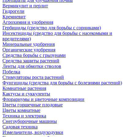
Препараты для улучшения почвы
Вермикулит и перлит
Гидрогели
Кремневит
Агрохимия и удобрения
Гербициды (средство для борьбы с сорниками)
Инсектициды (средство для борьбы с насекомыми и
вредителями)
Минеральные удобрения
Органические удобрения
Средства борьбы с грызунами
Средства защиты растений
Ленты для обмотки стволов
Побелка
Стимуляторы роста растений
Фунгициды (средства для борьбы с болезнями растений)
Комнатные растения
Кактусы и суккуленты
Флорариумы и цветочные композиции
Цветы горшечные плодовые
Цветы комнатные
Техника и электрика
Снегоуборочные машины
Садовая техника
Измельчители, воздуходувки