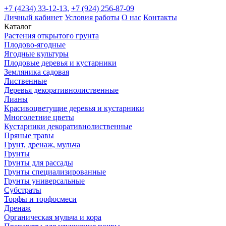
+7 (4234) 33-12-13,
+7 (924) 256-87-09
Личный кабинет
Условия работы
О нас
Контакты
Каталог
Растения открытого грунта
Плодово-ягодные
Ягодные культуры
Плодовые деревья и кустарники
Земляника садовая
Лиственные
Деревья декоративнолиственные
Лианы
Красивоцветущие деревья и кустарники
Многолетние цветы
Кустарники декоративнолиственные
Пряные травы
Грунт, дренаж, мульча
Грунты
Грунты для рассады
Грунты специализированные
Грунты универсальные
Субстраты
Торфы и торфосмеси
Дренаж
Органическая мульча и кора