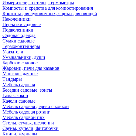
Измерители, тестеры, термометры
Компосты и средства для компостирования
Корзины для луковичных, ящики для овощей
Наколенники
Перчатки садовые
Подколенники
Садовая одежда
Сумки садовые
Термоконтейнеры
Указатели
Умывальники, души
Барбекю садовое
Жаровни, печи для казанов
Мангалы дачные
Тандыры
Мебель садовая
Беседки садовые, зонты
Гамак-кокон
Качели садовые
Мебель садовая дерево с ковкой
Мебель садовая ротанг
Мебель садовой пвх
Столы, стулья, шезлонги
Сауны, купели, фитобочки
Книги, журналы