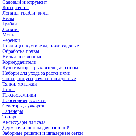
Садовый инструмент
Косы, серпы
Лопаты, грабли, вилы
Вилы
Грабли
Лопаты
Метла
Черенки
Ножницы, кусторезы, ножи садовые
Обработка почвы
Вилки посадочные
Корнеудалители
Культиваторы, рыхлители, аэраторы
Наборы для ухода за растениями
Совки, конусы, сеялки посадочные
Тяпки, мотыжки
Пилы
Плодосъемники
Плоскорезы, мотыги
Секаторы, сучкорезы
Тапенеры
Топоры
Аксессуары для сада
Держатели, опоры для растений
Заборные решетки и шпалерные сетки