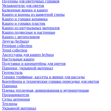
Поддоны для цветочных горшков
Увлажнители для цветов
Балконные ящики и кашпо
Кашпо и вазоны из шамотной глины
Кашпо и горшки керамика
Кашпо и горшки пластик
Кашпо из натуральных матералов
Кашпо подвесные и настенные
Кашпо с автополивом
Лечуза (lechuza)
Premium collection
Trend collection
Аксессуары для кашпо lechuza
Настольные кашпо
Подставки и кронштейны для цветов
Парники, укрывной материал
Геотекстиль
Горшки торфяные, кассеты и ящики для рассады
Контейнера и технические горшки пересадки для цветов
Парники
Пленка тепличная, армированная и мульчирующая
Проращиватели
Сетка затенения
Теплицы
Укрывной материал