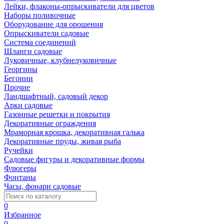
Лейки, флаконы-опрыскиватели для цветов
Наборы поливочные
Оборудование для орошения
Опрыскиватели садовые
Система соединений
Шланги садовые
Луковичные, клубнелуковичные
Георгины
Бегонии
Прочие
Ландшафтный, садовый декор
Арки садовые
Газонные решетки и покрытия
Декоративные ограждения
Мраморная крошка, декоративная галька
Декоративные пруды, живая рыба
Ручейки
Садовые фигуры и декоративные формы
Флюгеры
Фонтаны
Часы, фонари садовые
0
Избранное
0