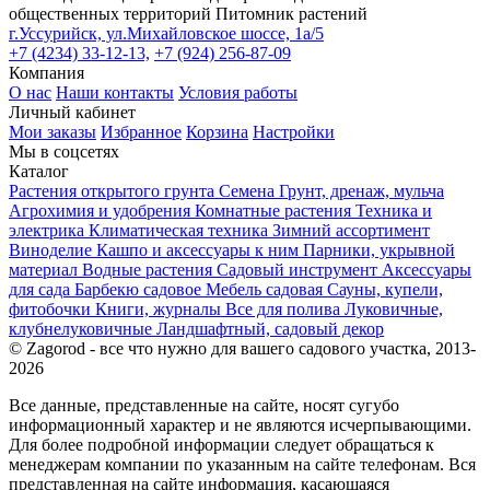
общественных территорий
Питомник растений
г.Уссурийск, ул.Михайловское шоссе, 1а/5
+7 (4234) 33-12-13,
+7 (924) 256-87-09
Компания
О нас
Наши контакты
Условия работы
Личный кабинет
Мои заказы
Избранное
Корзина
Настройки
Мы в соцсетях
Каталог
Растения открытого грунта
Семена
Грунт, дренаж, мульча
Агрохимия и удобрения
Комнатные растения
Техника и
электрика
Климатическая техника
Зимний ассортимент
Виноделие
Кашпо и аксессуары к ним
Парники, укрывной
материал
Водные растения
Садовый инструмент
Аксессуары
для сада
Барбекю садовое
Мебель садовая
Сауны, купели,
фитобочки
Книги, журналы
Все для полива
Луковичные,
клубнелуковичные
Ландшафтный, садовый декор
© Zagorod - все что нужно для вашего садового участка, 2013-
2026
Все данные, представленные на сайте, носят сугубо
информационный характер и не являются исчерпывающими.
Для более подробной информации следует обращаться к
менеджерам компании по указанным на сайте телефонам. Вся
представленная на сайте информация, касающаяся