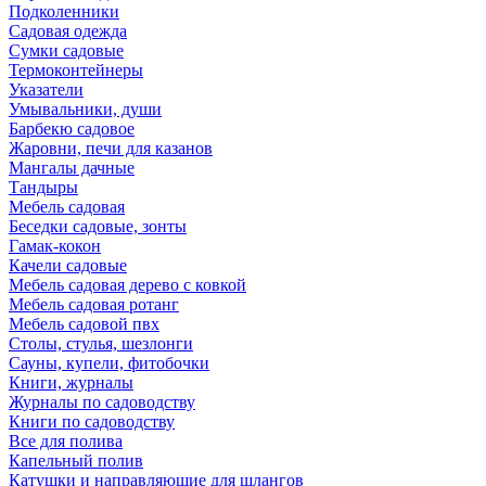
Подколенники
Садовая одежда
Сумки садовые
Термоконтейнеры
Указатели
Умывальники, души
Барбекю садовое
Жаровни, печи для казанов
Мангалы дачные
Тандыры
Мебель садовая
Беседки садовые, зонты
Гамак-кокон
Качели садовые
Мебель садовая дерево с ковкой
Мебель садовая ротанг
Мебель садовой пвх
Столы, стулья, шезлонги
Сауны, купели, фитобочки
Книги, журналы
Журналы по садоводству
Книги по садоводству
Все для полива
Капельный полив
Катушки и направляюшие для шлангов