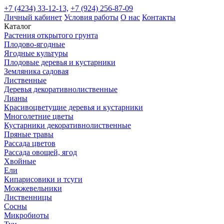
+7 (4234) 33-12-13,
+7 (924) 256-87-09
Личный кабинет
Условия работы
О нас
Контакты
Каталог
Растения открытого грунта
Плодово-ягодные
Ягодные культуры
Плодовые деревья и кустарники
Земляника садовая
Лиственные
Деревья декоративнолиственные
Лианы
Красивоцветущие деревья и кустарники
Многолетние цветы
Кустарники декоративнолиственные
Пряные травы
Рассада цветов
Рассада овощей, ягод
Хвойные
Ели
Кипарисовики и тсуги
Можжевельники
Лиственницы
Сосны
Микробиоты