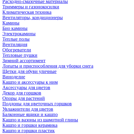
Расходно-смазочные материалы
Триммеры и газонокосилки
Климатическая техника
Вентиляторы, кондиционеры
Камины
Био камины
Электрокамины
Теплые полы
Вентиляция
Обогреватели
Тепловые пушки
Зимний ассортимент
Лопаты и приспособления для уборки снега
Щетки для обуви уличные
Виноделие
Кашпо и аксессуары к ним
Аксессуары для цветов
Декор для горшков
Опоры для растений
Поддоны для цветочных горшков
Увлажнители для цветов
Балконные ящики и кашпо
Кашпо и вазоны из шамотной глины
Кашпо и горшки керамика
Кашпо и горшки пластик