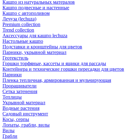
Кашпо из натуральных матералов
Кашпо подвесные и настенные
Кашпо с автополивом
Лечуза (lechuza)
Premium collection
Trend collection
Аксессуары для кашпо lechuza
Настольные кашпо
Подставки и кронштейны для цветов
Парники, укрывной материал
Геотекстиль
Горшки торфяные, кассеты и ящики для рассады
Контейнера и технические горшки пересадки для цветов
Парники
Пленка тепличная, армированная и мульчирующая
Проращиватели
Сетка затенения
Теплицы
Укрывной материал
Водные растения
Садовый инструмент
Косы, серпы
Лопаты, грабли, вилы
Вилы
Грабли