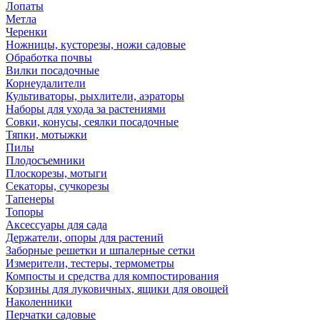
Лопаты
Метла
Черенки
Ножницы, кусторезы, ножи садовые
Обработка почвы
Вилки посадочные
Корнеудалители
Культиваторы, рыхлители, аэраторы
Наборы для ухода за растениями
Совки, конусы, сеялки посадочные
Тяпки, мотыжки
Пилы
Плодосъемники
Плоскорезы, мотыги
Секаторы, сучкорезы
Тапенеры
Топоры
Аксессуары для сада
Держатели, опоры для растений
Заборные решетки и шпалерные сетки
Измерители, тестеры, термометры
Компосты и средства для компостирования
Корзины для луковичных, ящики для овощей
Наколенники
Перчатки садовые