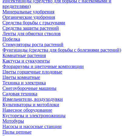
Инсектициды (средство для борьбы с насекомыми и
вредителями)
Минеральные удобрения
Органические удобрения
Средства борьбы с грызунами
Средства защиты растений
Ленты для обмотки стволов
Побелка
Стимуляторы роста растений
Фунгициды (средства для борьбы с болезнями растений)
Комнатные растения
Кактусы и суккуленты
Флорариумы и цветочные композиции
Цветы горшечные плодовые
Цветы комнатные
Техника и электрика
Снегоуборочные машины
Садовая техника
Измельчители, воздуходувки
Культиваторы и мотоблоки
Навесное оборудование
Кусторезы и электроножницы
Мотобуры
Насосы и насосные станции
Пилы цепные