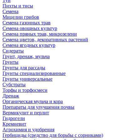
Туи
Пихты и тисы
Семена
Мицелии грибов
Семена газонных трав
Семена овощных культур
Семена пряных трав, микрозелени
Семена цветов, декоративных растений
Семена ягодных культур
Сидераты
Грунт, дренаж, мульча
Грунты
Грунты для рассады
Грунты специализированные
Грунты универсальные
Субстраты
Торфы и торфосмеси
Дренаж
Органическая мульча и кора
Препараты для улучшения почвы
Вермикулит и перлит
Гидрогели
Кремневит
Агрохимия и удобрения
Гербициды (средство для борьбы с сорниками)