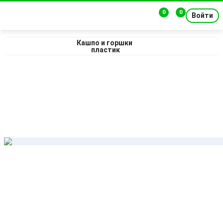
0
0
Войти
Кашпо и горшки 
пластик