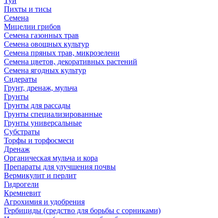
Туи
Пихты и тисы
Семена
Мицелии грибов
Семена газонных трав
Семена овощных культур
Семена пряных трав, микрозелени
Семена цветов, декоративных растений
Семена ягодных культур
Сидераты
Грунт, дренаж, мульча
Грунты
Грунты для рассады
Грунты специализированные
Грунты универсальные
Субстраты
Торфы и торфосмеси
Дренаж
Органическая мульча и кора
Препараты для улучшения почвы
Вермикулит и перлит
Гидрогели
Кремневит
Агрохимия и удобрения
Гербициды (средство для борьбы с сорниками)