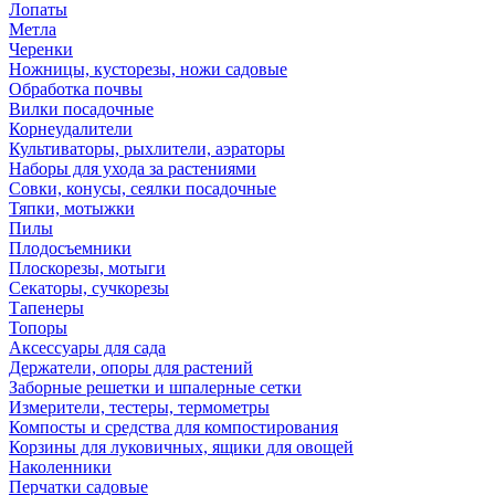
Лопаты
Метла
Черенки
Ножницы, кусторезы, ножи садовые
Обработка почвы
Вилки посадочные
Корнеудалители
Культиваторы, рыхлители, аэраторы
Наборы для ухода за растениями
Совки, конусы, сеялки посадочные
Тяпки, мотыжки
Пилы
Плодосъемники
Плоскорезы, мотыги
Секаторы, сучкорезы
Тапенеры
Топоры
Аксессуары для сада
Держатели, опоры для растений
Заборные решетки и шпалерные сетки
Измерители, тестеры, термометры
Компосты и средства для компостирования
Корзины для луковичных, ящики для овощей
Наколенники
Перчатки садовые