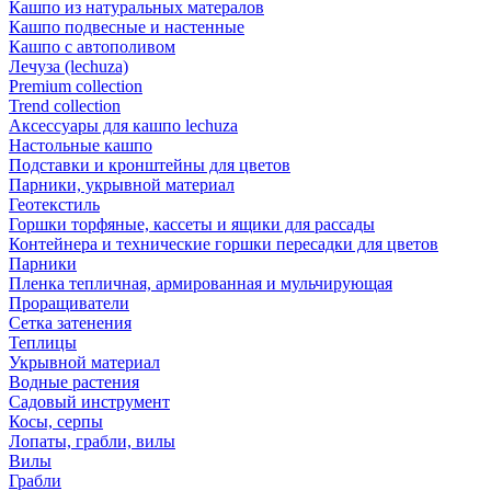
Кашпо из натуральных матералов
Кашпо подвесные и настенные
Кашпо с автополивом
Лечуза (lechuza)
Premium collection
Trend collection
Аксессуары для кашпо lechuza
Настольные кашпо
Подставки и кронштейны для цветов
Парники, укрывной материал
Геотекстиль
Горшки торфяные, кассеты и ящики для рассады
Контейнера и технические горшки пересадки для цветов
Парники
Пленка тепличная, армированная и мульчирующая
Проращиватели
Сетка затенения
Теплицы
Укрывной материал
Водные растения
Садовый инструмент
Косы, серпы
Лопаты, грабли, вилы
Вилы
Грабли