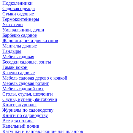
Подколенники
Садовая одежда
Сумки садовые
Термоконтейнеры
Указатели
Умывальники, души
Барбекю садовое
Жаровни, печи для казанов
Мангалы дачные
Тандыры
Мебель садовая
Беседки садовые, зонты
Гамак-кокон
Качели садовые
Мебель садовая дерево с ковкой
Мебель садовая ротанг
Мебель садовой пвх
Столы, стулья, шезлонги
Сауны, купели, фитобочки
Книги, журналы
Журналы по садоводству
Книги по садоводству
Все для полива
Капельный полив
Катушки и направляюшие для шлангов