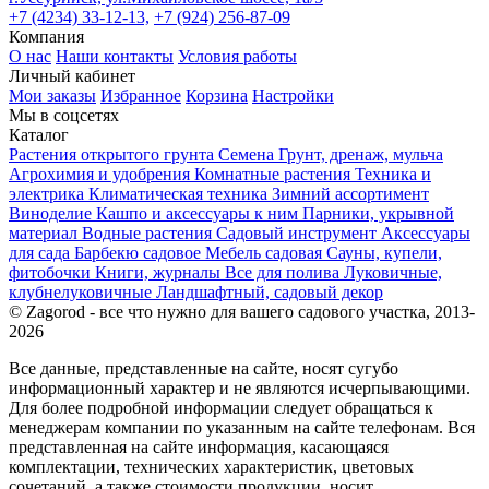
+7 (4234) 33-12-13,
+7 (924) 256-87-09
Компания
О нас
Наши контакты
Условия работы
Личный кабинет
Мои заказы
Избранное
Корзина
Настройки
Мы в соцсетях
Каталог
Растения открытого грунта
Семена
Грунт, дренаж, мульча
Агрохимия и удобрения
Комнатные растения
Техника и
электрика
Климатическая техника
Зимний ассортимент
Виноделие
Кашпо и аксессуары к ним
Парники, укрывной
материал
Водные растения
Садовый инструмент
Аксессуары
для сада
Барбекю садовое
Мебель садовая
Сауны, купели,
фитобочки
Книги, журналы
Все для полива
Луковичные,
клубнелуковичные
Ландшафтный, садовый декор
© Zagorod - все что нужно для вашего садового участка, 2013-
2026
Все данные, представленные на сайте, носят сугубо
информационный характер и не являются исчерпывающими.
Для более подробной информации следует обращаться к
менеджерам компании по указанным на сайте телефонам. Вся
представленная на сайте информация, касающаяся
комплектации, технических характеристик, цветовых
сочетаний, а также стоимости продукции, носит