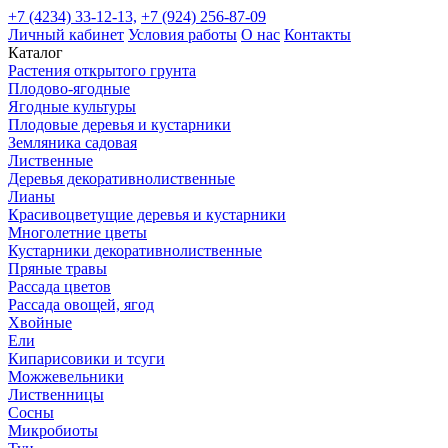
+7 (4234) 33-12-13,
+7 (924) 256-87-09
Личный кабинет
Условия работы
О нас
Контакты
Каталог
Растения открытого грунта
Плодово-ягодные
Ягодные культуры
Плодовые деревья и кустарники
Земляника садовая
Лиственные
Деревья декоративнолиственные
Лианы
Красивоцветущие деревья и кустарники
Многолетние цветы
Кустарники декоративнолиственные
Пряные травы
Рассада цветов
Рассада овощей, ягод
Хвойные
Ели
Кипарисовики и тсуги
Можжевельники
Лиственницы
Сосны
Микробиоты