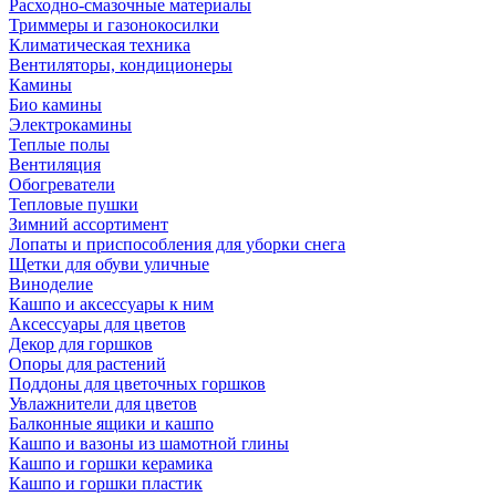
Расходно-смазочные материалы
Триммеры и газонокосилки
Климатическая техника
Вентиляторы, кондиционеры
Камины
Био камины
Электрокамины
Теплые полы
Вентиляция
Обогреватели
Тепловые пушки
Зимний ассортимент
Лопаты и приспособления для уборки снега
Щетки для обуви уличные
Виноделие
Кашпо и аксессуары к ним
Аксессуары для цветов
Декор для горшков
Опоры для растений
Поддоны для цветочных горшков
Увлажнители для цветов
Балконные ящики и кашпо
Кашпо и вазоны из шамотной глины
Кашпо и горшки керамика
Кашпо и горшки пластик