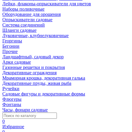
Лейки, флаконы-опрыскиватели для цветов
Наборы поливочные
Оборудование для орошения
Опрыскиватели садовые
Система соединений
Шланги садовые
Луковичные, клубнелуковичные
Георгины
Бегонии
Прочие
Ландшафтный, садовый декор
Арки садовые
Газонные решетки и покрытия
Декоративные ограждения
Мраморная крошка, декоративная галька
Декоративные пруды, живая рыба
Ручейки
Садовые фигуры и декоративные формы
Флюгеры
Фонтаны
Часы, фонари садовые
0
Избранное
0