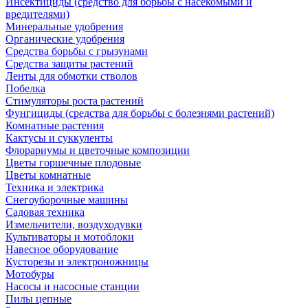
Инсектициды (средство для борьбы с насекомыми и
вредителями)
Минеральные удобрения
Органические удобрения
Средства борьбы с грызунами
Средства защиты растений
Ленты для обмотки стволов
Побелка
Стимуляторы роста растений
Фунгициды (средства для борьбы с болезнями растений)
Комнатные растения
Кактусы и суккуленты
Флорариумы и цветочные композиции
Цветы горшечные плодовые
Цветы комнатные
Техника и электрика
Снегоуборочные машины
Садовая техника
Измельчители, воздуходувки
Культиваторы и мотоблоки
Навесное оборудование
Кусторезы и электроножницы
Мотобуры
Насосы и насосные станции
Пилы цепные