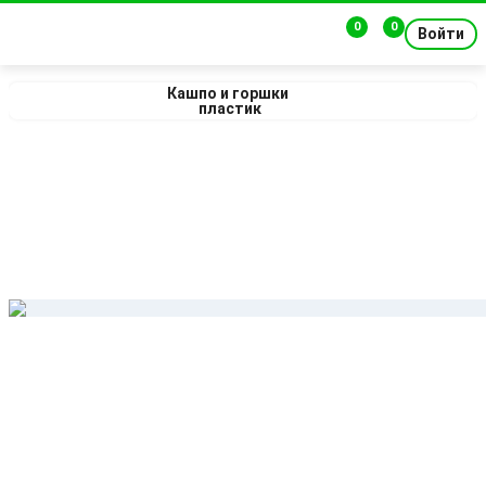
0
0
Войти
Кашпо и горшки 
пластик