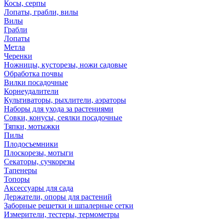
Косы, серпы
Лопаты, грабли, вилы
Вилы
Грабли
Лопаты
Метла
Черенки
Ножницы, кусторезы, ножи садовые
Обработка почвы
Вилки посадочные
Корнеудалители
Культиваторы, рыхлители, аэраторы
Наборы для ухода за растениями
Совки, конусы, сеялки посадочные
Тяпки, мотыжки
Пилы
Плодосъемники
Плоскорезы, мотыги
Секаторы, сучкорезы
Тапенеры
Топоры
Аксессуары для сада
Держатели, опоры для растений
Заборные решетки и шпалерные сетки
Измерители, тестеры, термометры