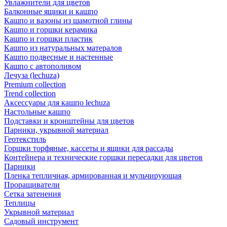
Увлажнители для цветов
Балконные ящики и кашпо
Кашпо и вазоны из шамотной глины
Кашпо и горшки керамика
Кашпо и горшки пластик
Кашпо из натуральных матералов
Кашпо подвесные и настенные
Кашпо с автополивом
Лечуза (lechuza)
Premium collection
Trend collection
Аксессуары для кашпо lechuza
Настольные кашпо
Подставки и кронштейны для цветов
Парники, укрывной материал
Геотекстиль
Горшки торфяные, кассеты и ящики для рассады
Контейнера и технические горшки пересадки для цветов
Парники
Пленка тепличная, армированная и мульчирующая
Проращиватели
Сетка затенения
Теплицы
Укрывной материал
Садовый инструмент