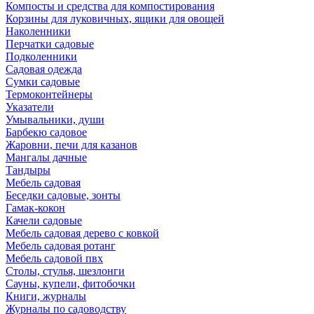
Компосты и средства для компостирования
Корзины для луковичных, ящики для овощей
Наколенники
Перчатки садовые
Подколенники
Садовая одежда
Сумки садовые
Термоконтейнеры
Указатели
Умывальники, души
Барбекю садовое
Жаровни, печи для казанов
Мангалы дачные
Тандыры
Мебель садовая
Беседки садовые, зонты
Гамак-кокон
Качели садовые
Мебель садовая дерево с ковкой
Мебель садовая ротанг
Мебель садовой пвх
Столы, стулья, шезлонги
Сауны, купели, фитобочки
Книги, журналы
Журналы по садоводству