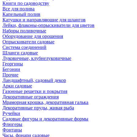
Книги по садоводству
Все для полива
Капельный полив
Катушки и направляюшие для шлангов
Лейки, флаконы-опрыскиватели для цветов
Наборы поливочные
Оборудование для орошения
Опрыскиватели садовые
Система соединений
Шланги садовые
Луковичные, клубнелуковичные
Георгины
Бегонии
Прочие
Ландшафтный, садовый декор
Арки садовые
Газонные решетки и покрытия
Декоративные ограждения
Мраморная крошка, декоративная галька
Декоративные пруды, живая рыба
Ручейки
Садовые фигуры и декоративные формы
Флюгеры
Фонтаны
Часы, фонари садовые