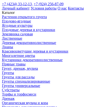
+7 (4234) 33-12-13,
+7 (924) 256-87-09
Личный кабинет
Условия работы
О нас
Контакты
Каталог
Растения открытого грунта
Плодово-ягодные
Ягодные культуры
Плодовые деревья и кустарники
Земляника садовая
Лиственные
Деревья декоративнолиственные
Лианы
Красивоцветущие деревья и кустарники
Многолетние цветы
Кустарники декоративнолиственные
Пряные травы
Грунт, дренаж, мульча
Грунты
Грунты для рассады
Грунты специализированные
Грунты универсальные
Субстраты
Торфы и торфосмеси
Дренаж
Органическая мульча и кора