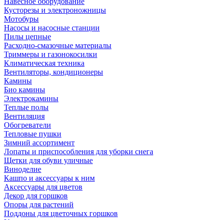
Навесное оборудование
Кусторезы и электроножницы
Мотобуры
Насосы и насосные станции
Пилы цепные
Расходно-смазочные материалы
Триммеры и газонокосилки
Климатическая техника
Вентиляторы, кондиционеры
Камины
Био камины
Электрокамины
Теплые полы
Вентиляция
Обогреватели
Тепловые пушки
Зимний ассортимент
Лопаты и приспособления для уборки снега
Щетки для обуви уличные
Виноделие
Кашпо и аксессуары к ним
Аксессуары для цветов
Декор для горшков
Опоры для растений
Поддоны для цветочных горшков