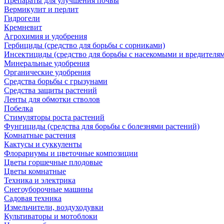
Препараты для улучшения почвы
Вермикулит и перлит
Гидрогели
Кремневит
Агрохимия и удобрения
Гербициды (средство для борьбы с сорниками)
Инсектициды (средство для борьбы с насекомыми и вредителя
Минеральные удобрения
Органические удобрения
Средства борьбы с грызунами
Средства защиты растений
Ленты для обмотки стволов
Побелка
Стимуляторы роста растений
Фунгициды (средства для борьбы с болезнями растений)
Комнатные растения
Кактусы и суккуленты
Флорариумы и цветочные композиции
Цветы горшечные плодовые
Цветы комнатные
Техника и электрика
Снегоуборочные машины
Садовая техника
Измельчители, воздуходувки
Культиваторы и мотоблоки