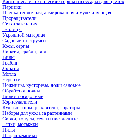
Контейнера и технические горшки пересадки для цветов
Парники
Пленка тепличная, армированная и мульчирующая
Проращиватели
Сетка затенения
Теплицы
Укрывной материал
Садовый инструмент
Косы, серпы
Лопаты, грабли, вилы
Вилы
Грабли
Лопаты
Метла
Черенки
Ножницы, кусторезы, ножи садовые
Обработка почвы
Вилки посадочные
Корнеудалители
Культиваторы, рыхлители, аэраторы
Наборы для ухода за растениями
Совки, конусы, сеялки посадочные
Тяпки, мотыжки
Пилы
Плодосъемники