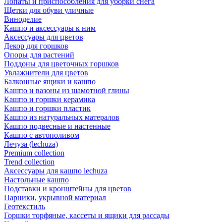
Лопаты и приспособления для уборки снега
Щетки для обуви уличные
Виноделие
Кашпо и аксессуары к ним
Аксессуары для цветов
Декор для горшков
Опоры для растений
Поддоны для цветочных горшков
Увлажнители для цветов
Балконные ящики и кашпо
Кашпо и вазоны из шамотной глины
Кашпо и горшки керамика
Кашпо и горшки пластик
Кашпо из натуральных матералов
Кашпо подвесные и настенные
Кашпо с автополивом
Лечуза (lechuza)
Premium collection
Trend collection
Аксессуары для кашпо lechuza
Настольные кашпо
Подставки и кронштейны для цветов
Парники, укрывной материал
Геотекстиль
Горшки торфяные, кассеты и ящики для рассады