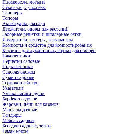
Плоскорезы, мотыги
Секаторы, сучкорезы
Тапенеры
Топоры
Аксессуары для сада
Держатели, опоры для растений
Заборные решетки и шпалерные сетки
Измерители, тестеры, термометры
Компосты и средства для компостирования
Корзины для луковичных, ящики для овощей
Наколенники
Перчатки садовые
Подколенники
Садовая одежда
Сумки садовые
Термоконтейнеры
Указатели
Умывальники, души
Барбекю садовое
Жаровни, печи для казанов
Мангалы дачные
Тандыры
Мебель садовая
Беседки садовые, зонты
Гамак-кокон