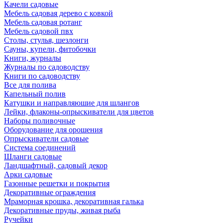
Качели садовые
Мебель садовая дерево с ковкой
Мебель садовая ротанг
Мебель садовой пвх
Столы, стулья, шезлонги
Сауны, купели, фитобочки
Книги, журналы
Журналы по садоводству
Книги по садоводству
Все для полива
Капельный полив
Катушки и направляюшие для шлангов
Лейки, флаконы-опрыскиватели для цветов
Наборы поливочные
Оборудование для орошения
Опрыскиватели садовые
Система соединений
Шланги садовые
Ландшафтный, садовый декор
Арки садовые
Газонные решетки и покрытия
Декоративные ограждения
Мраморная крошка, декоративная галька
Декоративные пруды, живая рыба
Ручейки