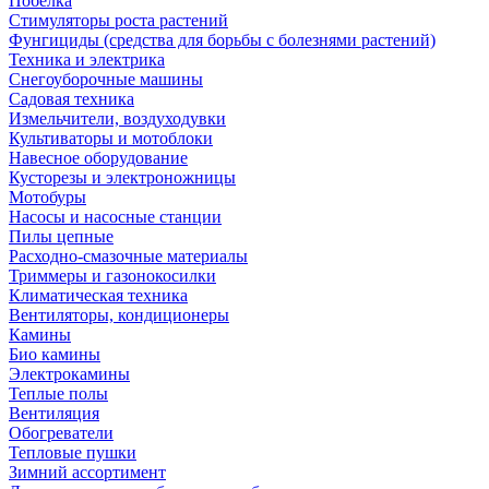
Побелка
Стимуляторы роста растений
Фунгициды (средства для борьбы с болезнями растений)
Техника и электрика
Снегоуборочные машины
Садовая техника
Измельчители, воздуходувки
Культиваторы и мотоблоки
Навесное оборудование
Кусторезы и электроножницы
Мотобуры
Насосы и насосные станции
Пилы цепные
Расходно-смазочные материалы
Триммеры и газонокосилки
Климатическая техника
Вентиляторы, кондиционеры
Камины
Био камины
Электрокамины
Теплые полы
Вентиляция
Обогреватели
Тепловые пушки
Зимний ассортимент