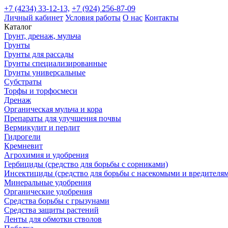
+7 (4234) 33-12-13,
+7 (924) 256-87-09
Личный кабинет
Условия работы
О нас
Контакты
Каталог
Грунт, дренаж, мульча
Грунты
Грунты для рассады
Грунты специализированные
Грунты универсальные
Субстраты
Торфы и торфосмеси
Дренаж
Органическая мульча и кора
Препараты для улучшения почвы
Вермикулит и перлит
Гидрогели
Кремневит
Агрохимия и удобрения
Гербициды (средство для борьбы с сорниками)
Инсектициды (средство для борьбы с насекомыми и вредителя
Минеральные удобрения
Органические удобрения
Средства борьбы с грызунами
Средства защиты растений
Ленты для обмотки стволов