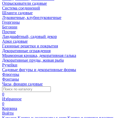
Опрыскиватели садовые
Система соединений
Шланги садовые
Луковичные, клубнелуковичные
Георгины
Бегонии
Прочие
Ландшафтный, садовый декор
Арки садовые
Газонные решетки и покрытия
Декоративные ограждения
Мраморная крошка, декоративная галька
Декоративные пруды, живая рыба
Ручейки
Садовые фигуры и декоративные формы
Флюгеры
Фонтаны
Часы, фонари садовые
0
Избранное
0
Корзина
Войти
Каталог
Кашпо и аксессуары к ним
Кашпо и горшки пластик