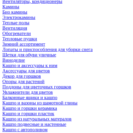
Вентиляторы, кондиционеры
Камины
Био камины
Электрокамины
Теплые полы
Вентиляция
Обогреватели
Тепловые пушки
Зимний ассортимент
Лопаты и приспособления для уборки снега
Щетки для обуви уличные
Виноделие
Кашпо и аксессуары к ним
Аксессуары для цветов
Декор для горшков
Опоры для растений
Поддоны для цветочных горшков
Увлажнители для цветов
Балконные ящики и кашпо
Кашпо и вазоны из шамотной глины
Кашпо и горшки керамика
Кашпо и горшки пластик
Кашпо из натуральных матералов
Кашпо подвесные и настенные
Кашпо с автополивом