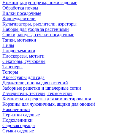
Ножницы, кусторезы, ножи садовые
Обработка почвы
Вилки посадочные
Корнеудалители
Культиваторы, рыхлители, аэраторы
Наборы для ухода за растениями
Совки, конусы, сеялки посадочные
Тяпки, мотыжки
Пилы
Плодосъемники
Плоскорезы, мотыги
Секаторы, сучкорезы
Тапенеры
Топоры
Аксессуары для сада
Держатели, опоры для растений
Заборные решетки и шпалерные сетки
Измерители, тестеры, термометры
Компосты и средства для компостирования
Корзины для луковичных, ящики для овощей
Наколенники
Перчатки садовые
Подколенники
Садовая одежда
Сумки садовые