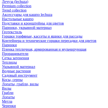
Лечуза (lechuza)
Premium collection
Trend collection
Аксессуары для кашпо lechuza
Настольные кашпо
Подставки и кронштейны для цветов
Парники, укрывной материал
Геотекстиль
Горшки торфяные, кассеты и ящики для рассады
Контейнера и технические горшки пересадки для цветов
Парники
Пленка тепличная, армированная и мульчирующая
Проращиватели
Сетка затенения
Теплицы
Укрывной материал
Водные растения
Садовый инструмент
Косы, серпы
Лопаты, грабли, вилы
Вилы
Грабли
Лопаты
Метла
Черенки