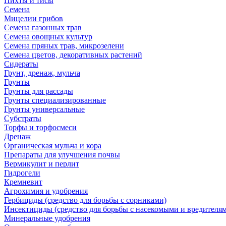
Пихты и тисы
Семена
Мицелии грибов
Семена газонных трав
Семена овощных культур
Семена пряных трав, микрозелени
Семена цветов, декоративных растений
Сидераты
Грунт, дренаж, мульча
Грунты
Грунты для рассады
Грунты специализированные
Грунты универсальные
Субстраты
Торфы и торфосмеси
Дренаж
Органическая мульча и кора
Препараты для улучшения почвы
Вермикулит и перлит
Гидрогели
Кремневит
Агрохимия и удобрения
Гербициды (средство для борьбы с сорниками)
Инсектициды (средство для борьбы с насекомыми и вредителя
Минеральные удобрения