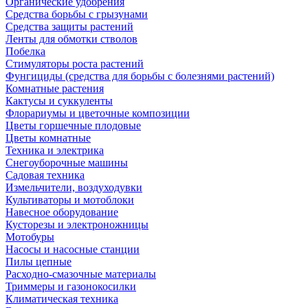
Органические удобрения
Средства борьбы с грызунами
Средства защиты растений
Ленты для обмотки стволов
Побелка
Стимуляторы роста растений
Фунгициды (средства для борьбы с болезнями растений)
Комнатные растения
Кактусы и суккуленты
Флорариумы и цветочные композиции
Цветы горшечные плодовые
Цветы комнатные
Техника и электрика
Снегоуборочные машины
Садовая техника
Измельчители, воздуходувки
Культиваторы и мотоблоки
Навесное оборудование
Кусторезы и электроножницы
Мотобуры
Насосы и насосные станции
Пилы цепные
Расходно-смазочные материалы
Триммеры и газонокосилки
Климатическая техника