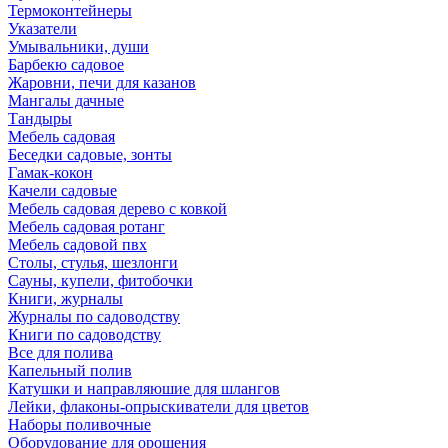
Термоконтейнеры
Указатели
Умывальники, души
Барбекю садовое
Жаровни, печи для казанов
Мангалы дачные
Тандыры
Мебель садовая
Беседки садовые, зонты
Гамак-кокон
Качели садовые
Мебель садовая дерево с ковкой
Мебель садовая ротанг
Мебель садовой пвх
Столы, стулья, шезлонги
Сауны, купели, фитобочки
Книги, журналы
Журналы по садоводству
Книги по садоводству
Все для полива
Капельный полив
Катушки и направляюшие для шлангов
Лейки, флаконы-опрыскиватели для цветов
Наборы поливочные
Оборудование для орошения