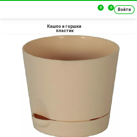
0
0
Войти
Кашпо и горшки 
пластик