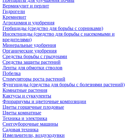
Препараты для улучшения почвы
Вермикулит и перлит
Гидрогели
Кремневит
Агрохимия и удобрения
Гербициды (средство для борьбы с сорниками)
Инсектициды (средство для борьбы с насекомыми и
вредителями)
Минеральные удобрения
Органические удобрения
Средства борьбы с грызунами
Средства защиты растений
Ленты для обмотки стволов
Побелка
Стимуляторы роста растений
Фунгициды (средства для борьбы с болезнями растений)
Комнатные растения
Кактусы и суккуленты
Флорариумы и цветочные композиции
Цветы горшечные плодовые
Цветы комнатные
Техника и электрика
Снегоуборочные машины
Садовая техника
Измельчители, воздуходувки