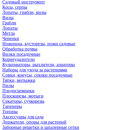
Садовый инструмент
Косы, серпы
Лопаты, грабли, вилы
Вилы
Грабли
Лопаты
Метла
Черенки
Ножницы, кусторезы, ножи садовые
Обработка почвы
Вилки посадочные
Корнеудалители
Культиваторы, рыхлители, аэраторы
Наборы для ухода за растениями
Совки, конусы, сеялки посадочные
Тяпки, мотыжки
Пилы
Плодосъемники
Плоскорезы, мотыги
Секаторы, сучкорезы
Тапенеры
Топоры
Аксессуары для сада
Держатели, опоры для растений
Заборные решетки и шпалерные сетки