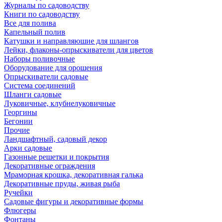
Журналы по садоводству
Книги по садоводству
Все для полива
Капельный полив
Катушки и направляюшие для шлангов
Лейки, флаконы-опрыскиватели для цветов
Наборы поливочные
Оборудование для орошения
Опрыскиватели садовые
Система соединений
Шланги садовые
Луковичные, клубнелуковичные
Георгины
Бегонии
Прочие
Ландшафтный, садовый декор
Арки садовые
Газонные решетки и покрытия
Декоративные ограждения
Мраморная крошка, декоративная галька
Декоративные пруды, живая рыба
Ручейки
Садовые фигуры и декоративные формы
Флюгеры
Фонтаны