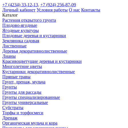
+7 (4234) 33-12-13,
+7 (924) 256-87-09
Личный кабинет
Условия работы
О нас
Контакты
Каталог
Растения открытого грунта
Плодово-ягодные
Ягодные культуры
Плодовые деревья и кустарники
Земляника садовая
Лиственные
Деревья декоративнолиственные
Лианы
Красивоцветущие деревья и кустарники
Многолетние цветы
Кустарники декоративнолиственные
Пряные травы
Грунт, дренаж, мульча
Грунты
Грунты для рассады
Грунты специализированные
Грунты универсальные
Субстраты
Торфы и торфосмеси
Дренаж
Органическая мульча и кора