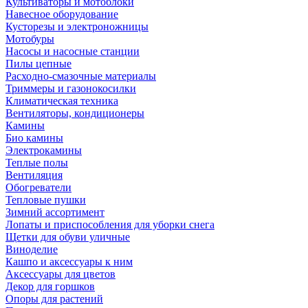
Культиваторы и мотоблоки
Навесное оборудование
Кусторезы и электроножницы
Мотобуры
Насосы и насосные станции
Пилы цепные
Расходно-смазочные материалы
Триммеры и газонокосилки
Климатическая техника
Вентиляторы, кондиционеры
Камины
Био камины
Электрокамины
Теплые полы
Вентиляция
Обогреватели
Тепловые пушки
Зимний ассортимент
Лопаты и приспособления для уборки снега
Щетки для обуви уличные
Виноделие
Кашпо и аксессуары к ним
Аксессуары для цветов
Декор для горшков
Опоры для растений