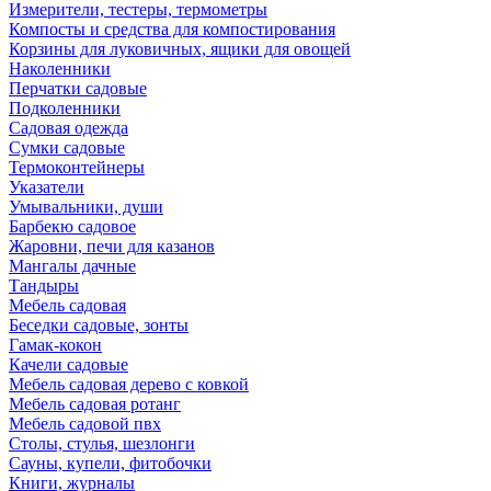
Измерители, тестеры, термометры
Компосты и средства для компостирования
Корзины для луковичных, ящики для овощей
Наколенники
Перчатки садовые
Подколенники
Садовая одежда
Сумки садовые
Термоконтейнеры
Указатели
Умывальники, души
Барбекю садовое
Жаровни, печи для казанов
Мангалы дачные
Тандыры
Мебель садовая
Беседки садовые, зонты
Гамак-кокон
Качели садовые
Мебель садовая дерево с ковкой
Мебель садовая ротанг
Мебель садовой пвх
Столы, стулья, шезлонги
Сауны, купели, фитобочки
Книги, журналы