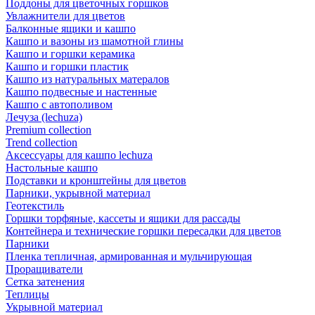
Поддоны для цветочных горшков
Увлажнители для цветов
Балконные ящики и кашпо
Кашпо и вазоны из шамотной глины
Кашпо и горшки керамика
Кашпо и горшки пластик
Кашпо из натуральных матералов
Кашпо подвесные и настенные
Кашпо с автополивом
Лечуза (lechuza)
Premium collection
Trend collection
Аксессуары для кашпо lechuza
Настольные кашпо
Подставки и кронштейны для цветов
Парники, укрывной материал
Геотекстиль
Горшки торфяные, кассеты и ящики для рассады
Контейнера и технические горшки пересадки для цветов
Парники
Пленка тепличная, армированная и мульчирующая
Проращиватели
Сетка затенения
Теплицы
Укрывной материал