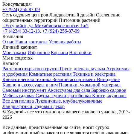
Консультация:
+7 (924) 256-87-09
Сеть садовых центров
Ландшафтный дизайн
Озеленение
общественных территорий
Питомник растений
г.Уссурийск, ул.Михайловское шоссе, 1а/5
+7 (4234) 33-12-13,
+7 (924) 256-87-09
Компания
О нас
Наши контакты
Условия работы
Личный кабинет
Мои заказы
Избранное
Корзина
Настройки
Мы в соцсетях
Каталог
Растения открытого грунта
Грунт, дренаж, мульча
Агрохимия
и удобрения
Комнатные растения
Техника и электрика
Климатическая техника
Зимний ассортимент
Виноделие
Кашпо и аксессуары к ним
Парники, укрывной материал
Садовый инструмент
Аксессуары для сада
Барбекю садовое
Мебель садовая
Сауны, купели, фитобочки
Книги, журналы
Все для полива
Луковичные, клубнелуковичные
Ландшафтный, садовый декор
© Zagorod - все что нужно для вашего садового участка, 2013-
2026
Все данные, представленные на сайте, носят сугубо
информационный характер и не являются исчерпывающими.