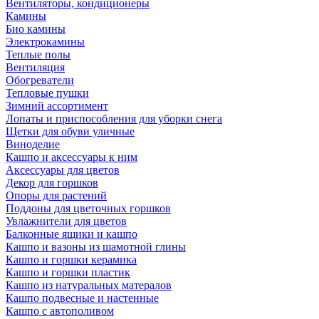
Вентиляторы, кондиционеры
Камины
Био камины
Электрокамины
Теплые полы
Вентиляция
Обогреватели
Тепловые пушки
Зимний ассортимент
Лопаты и приспособления для уборки снега
Щетки для обуви уличные
Виноделие
Кашпо и аксессуары к ним
Аксессуары для цветов
Декор для горшков
Опоры для растений
Поддоны для цветочных горшков
Увлажнители для цветов
Балконные ящики и кашпо
Кашпо и вазоны из шамотной глины
Кашпо и горшки керамика
Кашпо и горшки пластик
Кашпо из натуральных матералов
Кашпо подвесные и настенные
Кашпо с автополивом