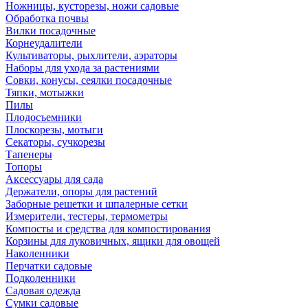
Ножницы, кусторезы, ножи садовые
Обработка почвы
Вилки посадочные
Корнеудалители
Культиваторы, рыхлители, аэраторы
Наборы для ухода за растениями
Совки, конусы, сеялки посадочные
Тяпки, мотыжки
Пилы
Плодосъемники
Плоскорезы, мотыги
Секаторы, сучкорезы
Тапенеры
Топоры
Аксессуары для сада
Держатели, опоры для растений
Заборные решетки и шпалерные сетки
Измерители, тестеры, термометры
Компосты и средства для компостирования
Корзины для луковичных, ящики для овощей
Наколенники
Перчатки садовые
Подколенники
Садовая одежда
Сумки садовые