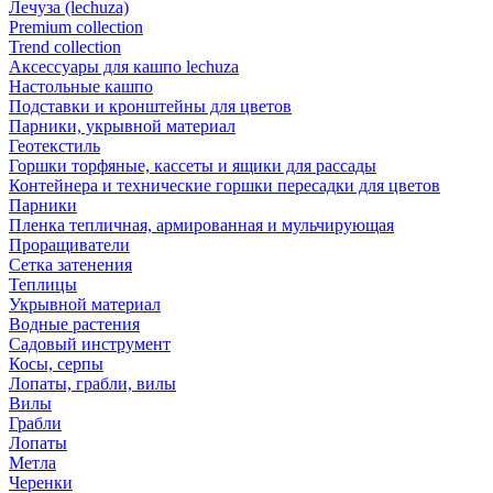
Лечуза (lechuza)
Premium collection
Trend collection
Аксессуары для кашпо lechuza
Настольные кашпо
Подставки и кронштейны для цветов
Парники, укрывной материал
Геотекстиль
Горшки торфяные, кассеты и ящики для рассады
Контейнера и технические горшки пересадки для цветов
Парники
Пленка тепличная, армированная и мульчирующая
Проращиватели
Сетка затенения
Теплицы
Укрывной материал
Водные растения
Садовый инструмент
Косы, серпы
Лопаты, грабли, вилы
Вилы
Грабли
Лопаты
Метла
Черенки