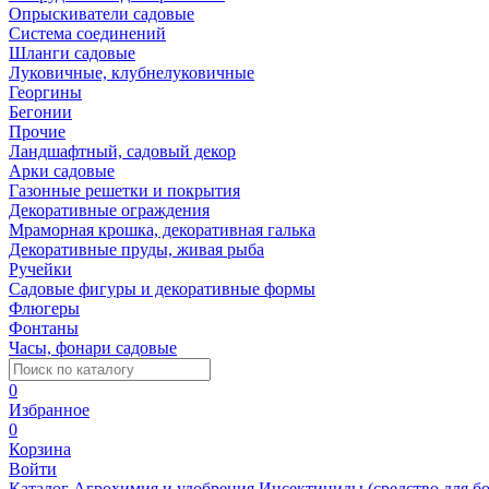
Опрыскиватели садовые
Система соединений
Шланги садовые
Луковичные, клубнелуковичные
Георгины
Бегонии
Прочие
Ландшафтный, садовый декор
Арки садовые
Газонные решетки и покрытия
Декоративные ограждения
Мраморная крошка, декоративная галька
Декоративные пруды, живая рыба
Ручейки
Садовые фигуры и декоративные формы
Флюгеры
Фонтаны
Часы, фонари садовые
0
Избранное
0
Корзина
Войти
Каталог
Агрохимия и удобрения
Инсектициды (средство для б