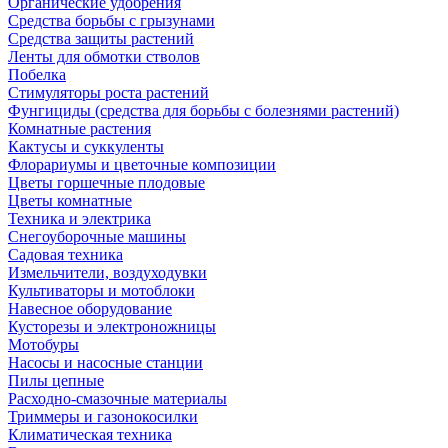
Органические удобрения
Средства борьбы с грызунами
Средства защиты растений
Ленты для обмотки стволов
Побелка
Стимуляторы роста растений
Фунгициды (средства для борьбы с болезнями растений)
Комнатные растения
Кактусы и суккуленты
Флорариумы и цветочные композиции
Цветы горшечные плодовые
Цветы комнатные
Техника и электрика
Снегоуборочные машины
Садовая техника
Измельчители, воздуходувки
Культиваторы и мотоблоки
Навесное оборудование
Кусторезы и электроножницы
Мотобуры
Насосы и насосные станции
Пилы цепные
Расходно-смазочные материалы
Триммеры и газонокосилки
Климатическая техника