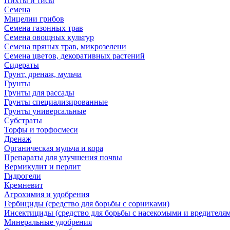
Пихты и тисы
Семена
Мицелии грибов
Семена газонных трав
Семена овощных культур
Семена пряных трав, микрозелени
Семена цветов, декоративных растений
Сидераты
Грунт, дренаж, мульча
Грунты
Грунты для рассады
Грунты специализированные
Грунты универсальные
Субстраты
Торфы и торфосмеси
Дренаж
Органическая мульча и кора
Препараты для улучшения почвы
Вермикулит и перлит
Гидрогели
Кремневит
Агрохимия и удобрения
Гербициды (средство для борьбы с сорниками)
Инсектициды (средство для борьбы с насекомыми и вредителя
Минеральные удобрения