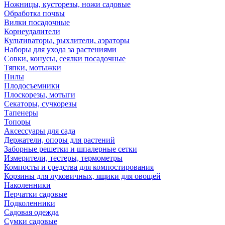
Ножницы, кусторезы, ножи садовые
Обработка почвы
Вилки посадочные
Корнеудалители
Культиваторы, рыхлители, аэраторы
Наборы для ухода за растениями
Совки, конусы, сеялки посадочные
Тяпки, мотыжки
Пилы
Плодосъемники
Плоскорезы, мотыги
Секаторы, сучкорезы
Тапенеры
Топоры
Аксессуары для сада
Держатели, опоры для растений
Заборные решетки и шпалерные сетки
Измерители, тестеры, термометры
Компосты и средства для компостирования
Корзины для луковичных, ящики для овощей
Наколенники
Перчатки садовые
Подколенники
Садовая одежда
Сумки садовые