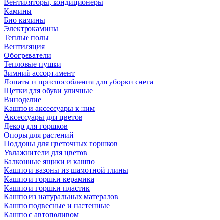
Вентиляторы, кондиционеры
Камины
Био камины
Электрокамины
Теплые полы
Вентиляция
Обогреватели
Тепловые пушки
Зимний ассортимент
Лопаты и приспособления для уборки снега
Щетки для обуви уличные
Виноделие
Кашпо и аксессуары к ним
Аксессуары для цветов
Декор для горшков
Опоры для растений
Поддоны для цветочных горшков
Увлажнители для цветов
Балконные ящики и кашпо
Кашпо и вазоны из шамотной глины
Кашпо и горшки керамика
Кашпо и горшки пластик
Кашпо из натуральных матералов
Кашпо подвесные и настенные
Кашпо с автополивом