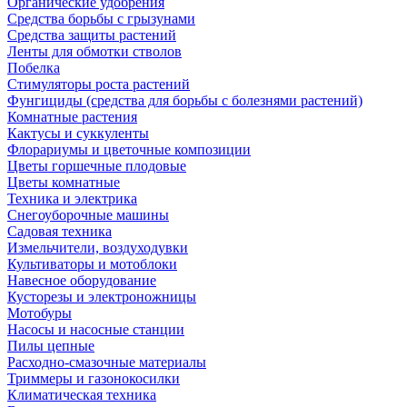
Органические удобрения
Средства борьбы с грызунами
Средства защиты растений
Ленты для обмотки стволов
Побелка
Стимуляторы роста растений
Фунгициды (средства для борьбы с болезнями растений)
Комнатные растения
Кактусы и суккуленты
Флорариумы и цветочные композиции
Цветы горшечные плодовые
Цветы комнатные
Техника и электрика
Снегоуборочные машины
Садовая техника
Измельчители, воздуходувки
Культиваторы и мотоблоки
Навесное оборудование
Кусторезы и электроножницы
Мотобуры
Насосы и насосные станции
Пилы цепные
Расходно-смазочные материалы
Триммеры и газонокосилки
Климатическая техника