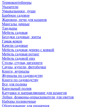
Термоконтейнеры
Указатели
Умывальники, души
Барбекю садовое
Жаровни, печи для казанов
Мангалы дачные
Тандыры
Мебель садовая
Беседки садовые, зонты
Гамак-кокон
Качели садовые
Мебель садовая дерево с ковкой
Мебель садовая ротанг
Мебель садовой пвх
Столы, стулья, шезлонги
Сауны, купели, фитобочки
Книги, журналы
Журналы по садоводству
Книги по садоводству
Все для полива
Капельный полив
Катушки и направляюшие для шлангов
Лейки, флаконы-опрыскиватели для цветов
Наборы поливочные
Оборудование для орошения