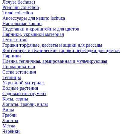
Лечуза (lechuza)
Premium collection
Trend collection
Аксессуары для кашпо lechuza
Настольные кашпо
Подставки и кронштейны для цветов
Парники, укрывной материал
Геотекстиль
Горшки торфяные, кассеты и ящики для рассады
Контейнера и технические горшки пересадки для цветов
Парники
Пленка тепличная, армированная и мульчирующая
Проращиватели
Сетка затенения
Теплицы
Укрывной материал
Водные растения
Садовый инструмент
Косы, серпы
Лопаты, грабли, вилы
Вилы
Грабли
Лопаты
Метла
Черенки