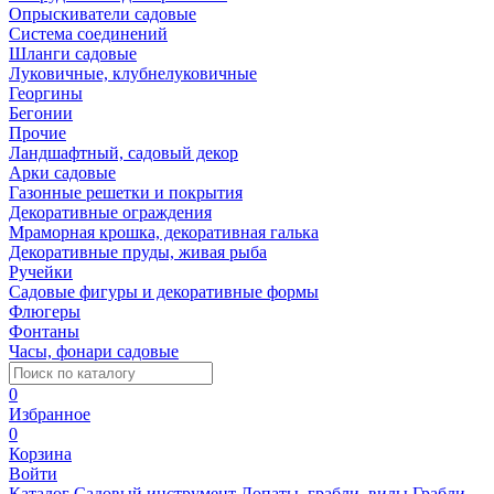
Опрыскиватели садовые
Система соединений
Шланги садовые
Луковичные, клубнелуковичные
Георгины
Бегонии
Прочие
Ландшафтный, садовый декор
Арки садовые
Газонные решетки и покрытия
Декоративные ограждения
Мраморная крошка, декоративная галька
Декоративные пруды, живая рыба
Ручейки
Садовые фигуры и декоративные формы
Флюгеры
Фонтаны
Часы, фонари садовые
0
Избранное
0
Корзина
Войти
Каталог
Садовый инструмент
Лопаты, грабли, вилы
Грабли