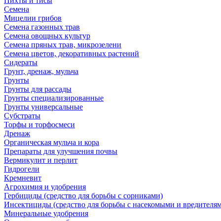
Пихты и тисы
Семена
Мицелии грибов
Семена газонных трав
Семена овощных культур
Семена пряных трав, микрозелени
Семена цветов, декоративных растений
Сидераты
Грунт, дренаж, мульча
Грунты
Грунты для рассады
Грунты специализированные
Грунты универсальные
Субстраты
Торфы и торфосмеси
Дренаж
Органическая мульча и кора
Препараты для улучшения почвы
Вермикулит и перлит
Гидрогели
Кремневит
Агрохимия и удобрения
Гербициды (средство для борьбы с сорниками)
Инсектициды (средство для борьбы с насекомыми и вредителя
Минеральные удобрения