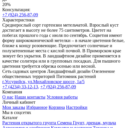
20%
Консультация:
+7 (924) 256-87-09
Характеристики
Среднерослый сорт гортензии метельчатой. Взрослый куст
достигает в высоту не более 75 сантиметров. Цветет на
побегах прошлого года с июля по сентябрь. Соцветия имеют
форму ширококонической метелки – в начале цветения белые,
ближе к концу розовеющие. Предпочитает солнечные и
полузатененные места с кислой почвой. В Приморском крае
зимует без укрытия. В ландшафтном дизайне применяется в
качестве солитера или в групповых посадках. Для пышного
цветения требуется обрезка осенью или весной.
Сеть садовых центров
Ландшафтный дизайн
Озеленение
общественных территорий
Питомник растений
г.Уссурийск, ул.Михайловское шоссе, 1а/5
+7 (4234) 33-12-13,
+7 (924) 256-87-09
Компания
О нас
Наши контакты
Условия работы
Личный кабинет
Мои заказы
Избранное
Корзина
Настройки
Мы в соцсетях
Каталог
Растения открытого грунта
Семена
Грунт, дренаж, мульча
Агрохимия и удобрения
Комнатные растения
Техника и