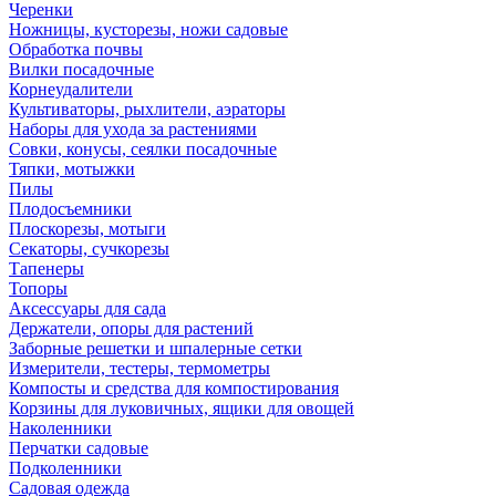
Черенки
Ножницы, кусторезы, ножи садовые
Обработка почвы
Вилки посадочные
Корнеудалители
Культиваторы, рыхлители, аэраторы
Наборы для ухода за растениями
Совки, конусы, сеялки посадочные
Тяпки, мотыжки
Пилы
Плодосъемники
Плоскорезы, мотыги
Секаторы, сучкорезы
Тапенеры
Топоры
Аксессуары для сада
Держатели, опоры для растений
Заборные решетки и шпалерные сетки
Измерители, тестеры, термометры
Компосты и средства для компостирования
Корзины для луковичных, ящики для овощей
Наколенники
Перчатки садовые
Подколенники
Садовая одежда