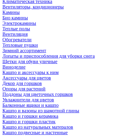
Климатическая техника
Вентиляторы, кондиционеры
Камины
Био камины
Электрокамины
Теплые полы
Вентиляция
Обогреватели
Тепловые пушки
Зимний ассортимент
Лопаты и приспособления для уборки снега
Щетки для обуви уличные
Виноделие
Кашпо и аксессуары к ним
Аксессуары для цветов
Декор для горшков
Опоры для растений
Поддоны для цветочных горшков
Увлажнители для цветов
Балконные ящики и кашпо
Кашпо и вазоны из шамотной глины
Кашпо и горшки керамика
Кашпо и горшки пластик
Кашпо из натуральных матералов
Кашпо подвесные и настенные