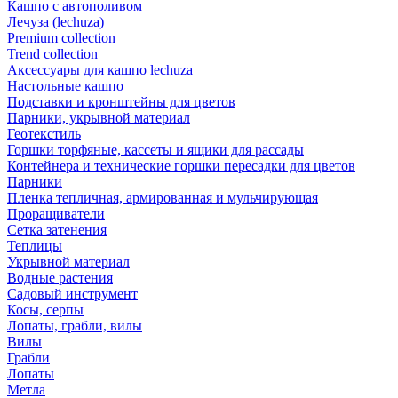
Кашпо с автополивом
Лечуза (lechuza)
Premium collection
Trend collection
Аксессуары для кашпо lechuza
Настольные кашпо
Подставки и кронштейны для цветов
Парники, укрывной материал
Геотекстиль
Горшки торфяные, кассеты и ящики для рассады
Контейнера и технические горшки пересадки для цветов
Парники
Пленка тепличная, армированная и мульчирующая
Проращиватели
Сетка затенения
Теплицы
Укрывной материал
Водные растения
Садовый инструмент
Косы, серпы
Лопаты, грабли, вилы
Вилы
Грабли
Лопаты
Метла