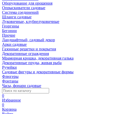
Оборудование для орошения
Опрыскиватели садовые
Система соединений
Шланги садовые
Луковичные, клубнелуковичные
Георгины
Бегонии
Прочие
Ландшафтный, садовый декор
Арки садовые
Газонные решетки и покрытия
Декоративные ограждения
Мраморная крошка, декоративная галька
Декоративные пруды, живая рыба
Ручейки
Садовые фигуры и декоративные формы
Флюгеры
Фонтаны
Часы, фонари садовые
0
Избранное
0
Корзина
Войти