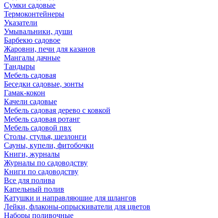
Сумки садовые
Термоконтейнеры
Указатели
Умывальники, души
Барбекю садовое
Жаровни, печи для казанов
Мангалы дачные
Тандыры
Мебель садовая
Беседки садовые, зонты
Гамак-кокон
Качели садовые
Мебель садовая дерево с ковкой
Мебель садовая ротанг
Мебель садовой пвх
Столы, стулья, шезлонги
Сауны, купели, фитобочки
Книги, журналы
Журналы по садоводству
Книги по садоводству
Все для полива
Капельный полив
Катушки и направляюшие для шлангов
Лейки, флаконы-опрыскиватели для цветов
Наборы поливочные