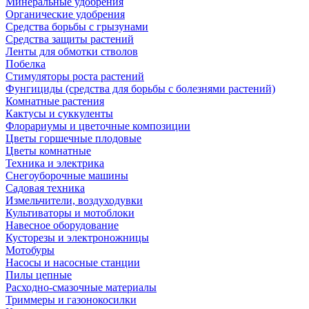
Минеральные удобрения
Органические удобрения
Средства борьбы с грызунами
Средства защиты растений
Ленты для обмотки стволов
Побелка
Стимуляторы роста растений
Фунгициды (средства для борьбы с болезнями растений)
Комнатные растения
Кактусы и суккуленты
Флорариумы и цветочные композиции
Цветы горшечные плодовые
Цветы комнатные
Техника и электрика
Снегоуборочные машины
Садовая техника
Измельчители, воздуходувки
Культиваторы и мотоблоки
Навесное оборудование
Кусторезы и электроножницы
Мотобуры
Насосы и насосные станции
Пилы цепные
Расходно-смазочные материалы
Триммеры и газонокосилки