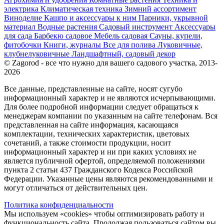
электрика
Климатическая техника
Зимний ассортимент
Виноделие
Кашпо и аксессуары к ним
Парники, укрывной
материал
Водные растения
Садовый инструмент
Аксессуары
для сада
Барбекю садовое
Мебель садовая
Сауны, купели,
фитобочки
Книги, журналы
Все для полива
Луковичные,
клубнелуковичные
Ландшафтный, садовый декор
© Zagorod - все что нужно для вашего садового участка, 2013-
2026
Все данные, представленные на сайте, носят сугубо
информационный характер и не являются исчерпывающими.
Для более подробной информации следует обращаться к
менеджерам компании по указанным на сайте телефонам. Вся
представленная на сайте информация, касающаяся
комплектации, технических характеристик, цветовых
сочетаний, а также стоимости продукции, носит
информационный характер и ни при каких условиях не
является публичной офертой, определяемой положениями
пункта 2 статьи 437 Гражданского Кодекса Российской
Федерации. Указанные цены являются рекомендованными и
могут отличаться от действительных цен.
Политика конфиденциальности
Мы используем «cookies» чтобы оптимизировать работу и
функциональность сайта. Продолжая пользоваться сайтом вы