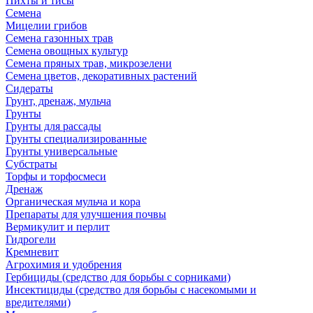
Пихты и тисы
Семена
Мицелии грибов
Семена газонных трав
Семена овощных культур
Семена пряных трав, микрозелени
Семена цветов, декоративных растений
Сидераты
Грунт, дренаж, мульча
Грунты
Грунты для рассады
Грунты специализированные
Грунты универсальные
Субстраты
Торфы и торфосмеси
Дренаж
Органическая мульча и кора
Препараты для улучшения почвы
Вермикулит и перлит
Гидрогели
Кремневит
Агрохимия и удобрения
Гербициды (средство для борьбы с сорниками)
Инсектициды (средство для борьбы с насекомыми и
вредителями)