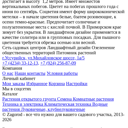
достигает в высоту 1,2 метров. Имеет множестов
вертикальных побегов. Цветет на побегах прошлого года с
июня по сентябрь. Соцветия имеют форму ширококонической
метелки – в начале цветения белые, бзатем розовеющие, к
осени темно-красные. Предпочитает солнечные и
полузатененные места с кислой почвой. В Приморском крае
зимует без укрытия. В ландшафтном дизайне применяется в
качестве солитера или в групповых посадках. Для пышного
цветения требуется обрезка осенью или весной.
Сеть садовых центров
Ландшафтный дизайн
Озеленение
общественных территорий
Питомник растений
г.Уссурийск, ул.Михайловское шоссе, 1а/5
+7 (4234) 33-12-13,
+7 (924) 256-87-09
Компания
О нас
Наши контакты
Условия работы
Личный кабинет
Мои заказы
Избранное
Корзина
Настройки
Мы в соцсетях
Каталог
Растения открытого грунта
Семена
Комнатные растения
Техника и электрика
Климатическая техника
Водные
растения
Луковичные, клубнелуковичные
© Zagorod - все что нужно для вашего садового участка, 2013-
2026