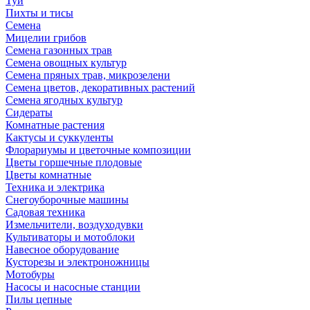
Туи
Пихты и тисы
Семена
Мицелии грибов
Семена газонных трав
Семена овощных культур
Семена пряных трав, микрозелени
Семена цветов, декоративных растений
Семена ягодных культур
Сидераты
Комнатные растения
Кактусы и суккуленты
Флорариумы и цветочные композиции
Цветы горшечные плодовые
Цветы комнатные
Техника и электрика
Снегоуборочные машины
Садовая техника
Измельчители, воздуходувки
Культиваторы и мотоблоки
Навесное оборудование
Кусторезы и электроножницы
Мотобуры
Насосы и насосные станции
Пилы цепные