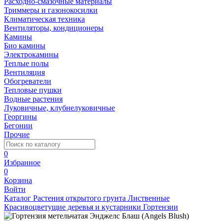
Расходно-смазочные материалы
Триммеры и газонокосилки
Климатическая техника
Вентиляторы, кондиционеры
Камины
Био камины
Электрокамины
Теплые полы
Вентиляция
Обогреватели
Тепловые пушки
Водные растения
Луковичные, клубнелуковичные
Георгины
Бегонии
Прочие
0
Избранное
0
Корзина
Войти
Каталог
Растения открытого грунта
Лиственные
Красивоцветущие деревья и кустарники
Гортензии