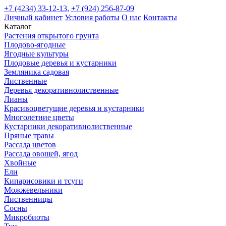
+7 (4234) 33-12-13,
+7 (924) 256-87-09
Личный кабинет
Условия работы
О нас
Контакты
Каталог
Растения открытого грунта
Плодово-ягодные
Ягодные культуры
Плодовые деревья и кустарники
Земляника садовая
Лиственные
Деревья декоративнолиственные
Лианы
Красивоцветущие деревья и кустарники
Многолетние цветы
Кустарники декоративнолиственные
Пряные травы
Рассада цветов
Рассада овощей, ягод
Хвойные
Ели
Кипарисовики и тсуги
Можжевельники
Лиственницы
Сосны
Микробиоты