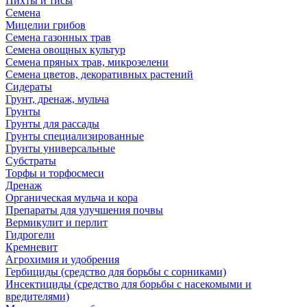
Пихты и тисы
Семена
Мицелии грибов
Семена газонных трав
Семена овощных культур
Семена пряных трав, микрозелени
Семена цветов, декоративных растений
Сидераты
Грунт, дренаж, мульча
Грунты
Грунты для рассады
Грунты специализированные
Грунты универсальные
Субстраты
Торфы и торфосмеси
Дренаж
Органическая мульча и кора
Препараты для улучшения почвы
Вермикулит и перлит
Гидрогели
Кремневит
Агрохимия и удобрения
Гербициды (средство для борьбы с сорниками)
Инсектициды (средство для борьбы с насекомыми и
вредителями)