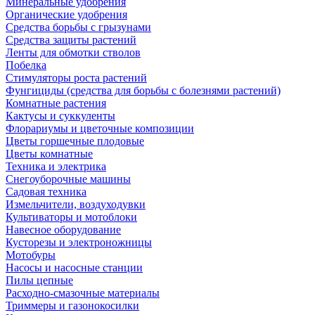
Минеральные удобрения
Органические удобрения
Средства борьбы с грызунами
Средства защиты растений
Ленты для обмотки стволов
Побелка
Стимуляторы роста растений
Фунгициды (средства для борьбы с болезнями растений)
Комнатные растения
Кактусы и суккуленты
Флорариумы и цветочные композиции
Цветы горшечные плодовые
Цветы комнатные
Техника и электрика
Снегоуборочные машины
Садовая техника
Измельчители, воздуходувки
Культиваторы и мотоблоки
Навесное оборудование
Кусторезы и электроножницы
Мотобуры
Насосы и насосные станции
Пилы цепные
Расходно-смазочные материалы
Триммеры и газонокосилки