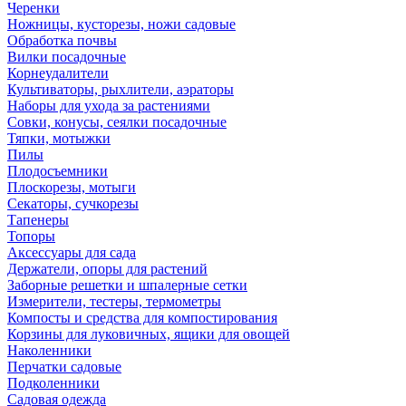
Черенки
Ножницы, кусторезы, ножи садовые
Обработка почвы
Вилки посадочные
Корнеудалители
Культиваторы, рыхлители, аэраторы
Наборы для ухода за растениями
Совки, конусы, сеялки посадочные
Тяпки, мотыжки
Пилы
Плодосъемники
Плоскорезы, мотыги
Секаторы, сучкорезы
Тапенеры
Топоры
Аксессуары для сада
Держатели, опоры для растений
Заборные решетки и шпалерные сетки
Измерители, тестеры, термометры
Компосты и средства для компостирования
Корзины для луковичных, ящики для овощей
Наколенники
Перчатки садовые
Подколенники
Садовая одежда