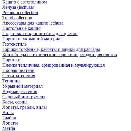
Кашпо с автополивом
Лечуза (lechuza)
Premium collection
Trend collection
Аксессуары для кашпо lechuza
Настольные кашпо
Подставки и кронштейны для цветов
Парники, укрывной материал
Геотекстиль
Горшки торфяные, кассеты и ящики для рассады
Контейнера и технические горшки пересадки для цветов
Парники
Пленка тепличная, армированная и мульчирующая
Проращиватели
Сетка затенения
Теплицы
Укрывной материал
Водные растения
Садовый инструмент
Косы, серпы
Лопаты, грабли, вилы
Вилы
Грабли
Лопаты
Метла