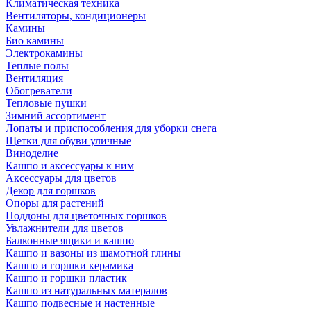
Климатическая техника
Вентиляторы, кондиционеры
Камины
Био камины
Электрокамины
Теплые полы
Вентиляция
Обогреватели
Тепловые пушки
Зимний ассортимент
Лопаты и приспособления для уборки снега
Щетки для обуви уличные
Виноделие
Кашпо и аксессуары к ним
Аксессуары для цветов
Декор для горшков
Опоры для растений
Поддоны для цветочных горшков
Увлажнители для цветов
Балконные ящики и кашпо
Кашпо и вазоны из шамотной глины
Кашпо и горшки керамика
Кашпо и горшки пластик
Кашпо из натуральных матералов
Кашпо подвесные и настенные