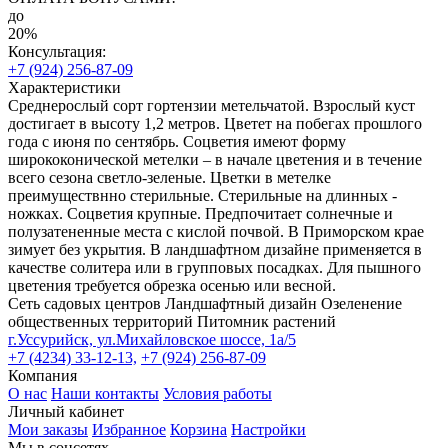
до
20%
Консультация:
+7 (924) 256-87-09
Характеристики
Среднерослый сорт гортензии метельчатой. Взрослый куст
достигает в высоту 1,2 метров. Цветет на побегах прошлого
года с июня по сентябрь. Соцветия имеют форму
ширококонической метелки – в начале цветения и в течение
всего сезона светло-зеленые. Цветки в метелке
преимуществнно стерильные. Стерильные на длинных -
ножках. Соцветия крупные. Предпочитает солнечные и
полузатененные места с кислой почвой. В Приморском крае
зимует без укрытия. В ландшафтном дизайне применяется в
качестве солитера или в групповых посадках. Для пышного
цветения требуется обрезка осенью или весной.
Сеть садовых центров
Ландшафтный дизайн
Озеленение
общественных территорий
Питомник растений
г.Уссурийск, ул.Михайловское шоссе, 1а/5
+7 (4234) 33-12-13,
+7 (924) 256-87-09
Компания
О нас
Наши контакты
Условия работы
Личный кабинет
Мои заказы
Избранное
Корзина
Настройки
Мы в соцсетях