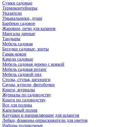
Сумки садовые
Термоконтейнеры
Указатели
Умывальники, души
Барбекю садовое
Жаровни, печи для казанов
Мангалы дачные
Тандыры
Мебель садовая
Беседки садовые, зонты
Гамак-кокон
Качели садовые
Мебель садовая дерево с ковкой
Мебель садовая ротанг
Мебель садовой пвх
Столы, стулья, шезлонги
Сауны, купели, фитобочки
Книги, журналы
Журналы по садоводству
Книги по садоводству
Все для полива
Капельный полив
Катушки и направляюшие для шлангов
Лейки, флаконы-опрыскиватели для цветов
Наборы поливочные