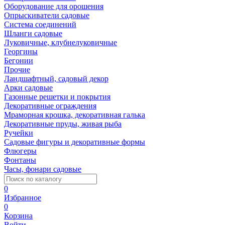
Оборудование для орошения
Опрыскиватели садовые
Система соединений
Шланги садовые
Луковичные, клубнелуковичные
Георгины
Бегонии
Прочие
Ландшафтный, садовый декор
Арки садовые
Газонные решетки и покрытия
Декоративные ограждения
Мраморная крошка, декоративная галька
Декоративные пруды, живая рыба
Ручейки
Садовые фигуры и декоративные формы
Флюгеры
Фонтаны
Часы, фонари садовые
0
Избранное
0
Корзина
Войти