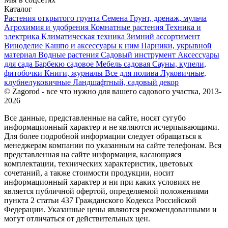
Каталог
Растения открытого грунта
Семена
Грунт, дренаж, мульча
Агрохимия и удобрения
Комнатные растения
Техника и
электрика
Климатическая техника
Зимний ассортимент
Виноделие
Кашпо и аксессуары к ним
Парники, укрывной
материал
Водные растения
Садовый инструмент
Аксессуары
для сада
Барбекю садовое
Мебель садовая
Сауны, купели,
фитобочки
Книги, журналы
Все для полива
Луковичные,
клубнелуковичные
Ландшафтный, садовый декор
© Zagorod - все что нужно для вашего садового участка, 2013-
2026
Все данные, представленные на сайте, носят сугубо
информационный характер и не являются исчерпывающими.
Для более подробной информации следует обращаться к
менеджерам компании по указанным на сайте телефонам. Вся
представленная на сайте информация, касающаяся
комплектации, технических характеристик, цветовых
сочетаний, а также стоимости продукции, носит
информационный характер и ни при каких условиях не
является публичной офертой, определяемой положениями
пункта 2 статьи 437 Гражданского Кодекса Российской
Федерации. Указанные цены являются рекомендованными и
могут отличаться от действительных цен.