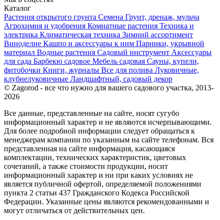
Каталог
Растения открытого грунта
Семена
Грунт, дренаж, мульча
Агрохимия и удобрения
Комнатные растения
Техника и
электрика
Климатическая техника
Зимний ассортимент
Виноделие
Кашпо и аксессуары к ним
Парники, укрывной
материал
Водные растения
Садовый инструмент
Аксессуары
для сада
Барбекю садовое
Мебель садовая
Сауны, купели,
фитобочки
Книги, журналы
Все для полива
Луковичные,
клубнелуковичные
Ландшафтный, садовый декор
© Zagorod - все что нужно для вашего садового участка, 2013-
2026
Все данные, представленные на сайте, носят сугубо
информационный характер и не являются исчерпывающими.
Для более подробной информации следует обращаться к
менеджерам компании по указанным на сайте телефонам. Вся
представленная на сайте информация, касающаяся
комплектации, технических характеристик, цветовых
сочетаний, а также стоимости продукции, носит
информационный характер и ни при каких условиях не
является публичной офертой, определяемой положениями
пункта 2 статьи 437 Гражданского Кодекса Российской
Федерации. Указанные цены являются рекомендованными и
могут отличаться от действительных цен.