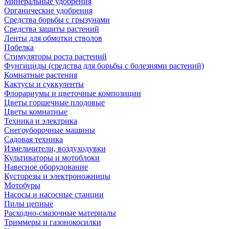
Минеральные удобрения
Органические удобрения
Средства борьбы с грызунами
Средства защиты растений
Ленты для обмотки стволов
Побелка
Стимуляторы роста растений
Фунгициды (средства для борьбы с болезнями растений)
Комнатные растения
Кактусы и суккуленты
Флорариумы и цветочные композиции
Цветы горшечные плодовые
Цветы комнатные
Техника и электрика
Снегоуборочные машины
Садовая техника
Измельчители, воздуходувки
Культиваторы и мотоблоки
Навесное оборудование
Кусторезы и электроножницы
Мотобуры
Насосы и насосные станции
Пилы цепные
Расходно-смазочные материалы
Триммеры и газонокосилки