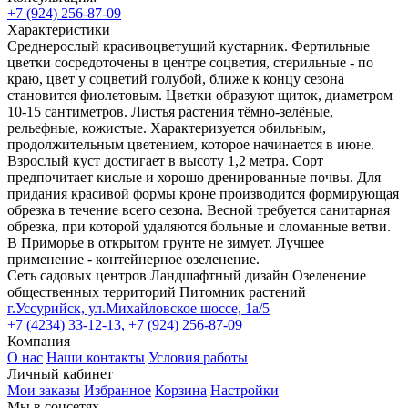
+7 (924) 256-87-09
Характеристики
Среднерослый красивоцветущий кустарник. Фертильные
цветки сосредоточены в центре соцветия, стерильные - по
краю, цвет у соцветий голубой, ближе к концу сезона
становится фиолетовым. Цветки образуют щиток, диаметром
10-15 сантиметров. Листья растения тёмно-зелёные,
рельефные, кожистые. Характеризуется обильным,
продолжительным цветением, которое начинается в июне.
Взрослый куст достигает в высоту 1,2 метра. Сорт
предпочитает кислые и хорошо дренированные почвы. Для
придания красивой формы кроне производится формирующая
обрезка в течение всего сезона. Весной требуется санитарная
обрезка, при которой удаляются больные и сломанные ветви.
В Приморье в открытом грунте не зимует. Лучшее
применение - контейнерное озеленение.
Сеть садовых центров
Ландшафтный дизайн
Озеленение
общественных территорий
Питомник растений
г.Уссурийск, ул.Михайловское шоссе, 1а/5
+7 (4234) 33-12-13,
+7 (924) 256-87-09
Компания
О нас
Наши контакты
Условия работы
Личный кабинет
Мои заказы
Избранное
Корзина
Настройки
Мы в соцсетях