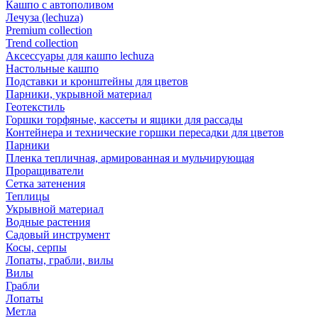
Кашпо с автополивом
Лечуза (lechuza)
Premium collection
Trend collection
Аксессуары для кашпо lechuza
Настольные кашпо
Подставки и кронштейны для цветов
Парники, укрывной материал
Геотекстиль
Горшки торфяные, кассеты и ящики для рассады
Контейнера и технические горшки пересадки для цветов
Парники
Пленка тепличная, армированная и мульчирующая
Проращиватели
Сетка затенения
Теплицы
Укрывной материал
Водные растения
Садовый инструмент
Косы, серпы
Лопаты, грабли, вилы
Вилы
Грабли
Лопаты
Метла