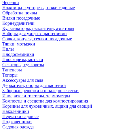
Черенки
Ножницы, кусторезы, ножи садовые
Обработка почвы
Вилки посадочные
Корнеудалители
Культиваторы, рыхлители, аэраторы
Наборы для ухода за растениями
Совки, конусы, сеялки посадочные
Тяпки, мотыжки
Пилы
Плодосъемники
Плоскорезы, мотыги
Секаторы, сучкорезы
Тапенеры
Топоры
Аксессуары для сада
Держатели, опоры для растений
Заборные решетки и шпалерные сетки
Измерители, тестеры, термометры
Компосты и средства для компостирования
Корзины для луковичных, ящики для овощей
Наколенники
Перчатки садовые
Подколенники
Садовая одежда