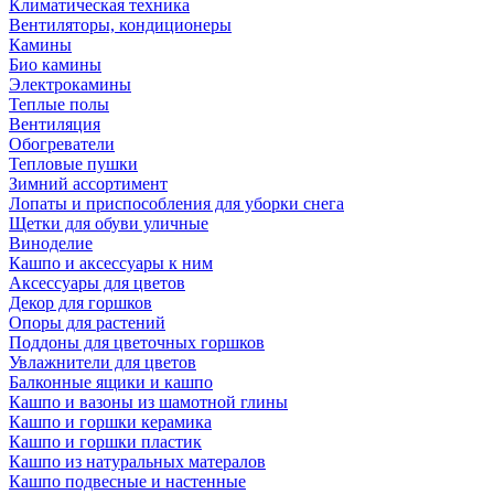
Климатическая техника
Вентиляторы, кондиционеры
Камины
Био камины
Электрокамины
Теплые полы
Вентиляция
Обогреватели
Тепловые пушки
Зимний ассортимент
Лопаты и приспособления для уборки снега
Щетки для обуви уличные
Виноделие
Кашпо и аксессуары к ним
Аксессуары для цветов
Декор для горшков
Опоры для растений
Поддоны для цветочных горшков
Увлажнители для цветов
Балконные ящики и кашпо
Кашпо и вазоны из шамотной глины
Кашпо и горшки керамика
Кашпо и горшки пластик
Кашпо из натуральных матералов
Кашпо подвесные и настенные