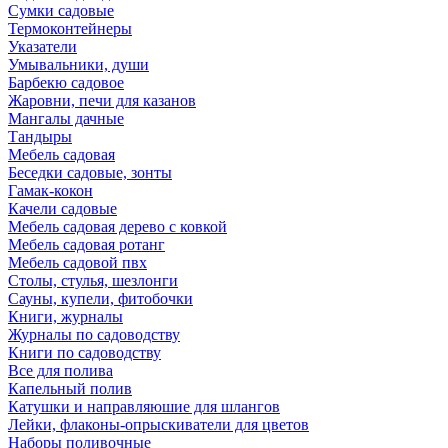
Сумки садовые
Термоконтейнеры
Указатели
Умывальники, души
Барбекю садовое
Жаровни, печи для казанов
Мангалы дачные
Тандыры
Мебель садовая
Беседки садовые, зонты
Гамак-кокон
Качели садовые
Мебель садовая дерево с ковкой
Мебель садовая ротанг
Мебель садовой пвх
Столы, стулья, шезлонги
Сауны, купели, фитобочки
Книги, журналы
Журналы по садоводству
Книги по садоводству
Все для полива
Капельный полив
Катушки и направляюшие для шлангов
Лейки, флаконы-опрыскиватели для цветов
Наборы поливочные