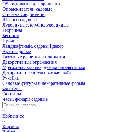
Оборудование для орошения
Опрыскиватели садовые
Система соединений
Шланги садовые
Луковичные, клубнелуковичные
Георгины
Бегонии
Прочие
Ландшафтный, садовый декор
Арки садовые
Газонные решетки и покрытия
Декоративные ограждения
Мраморная крошка, декоративная галька
Декоративные пруды, живая рыба
Ручейки
Садовые фигуры и декоративные формы
Флюгеры
Фонтаны
Часы, фонари садовые
0
Избранное
0
Корзина
Войти