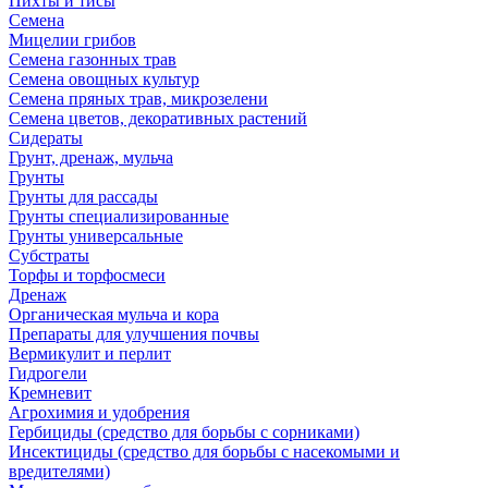
Пихты и тисы
Семена
Мицелии грибов
Семена газонных трав
Семена овощных культур
Семена пряных трав, микрозелени
Семена цветов, декоративных растений
Сидераты
Грунт, дренаж, мульча
Грунты
Грунты для рассады
Грунты специализированные
Грунты универсальные
Субстраты
Торфы и торфосмеси
Дренаж
Органическая мульча и кора
Препараты для улучшения почвы
Вермикулит и перлит
Гидрогели
Кремневит
Агрохимия и удобрения
Гербициды (средство для борьбы с сорниками)
Инсектициды (средство для борьбы с насекомыми и
вредителями)