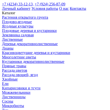
+7 (4234) 33-12-13,
+7 (924) 256-87-09
Личный кабинет
Условия работы
О нас
Контакты
Каталог
Растения открытого грунта
Плодово-ягодные
Ягодные культуры
Плодовые деревья и кустарники
Земляника садовая
Лиственные
Деревья декоративнолиственные
Лианы
Красивоцветущие деревья и кустарники
Многолетние цветы
Кустарники декоративнолиственные
Пряные травы
Рассада цветов
Рассада овощей, ягод
Хвойные
Ели
Кипарисовики и тсуги
Можжевельники
Лиственницы
Сосны
Микробиоты