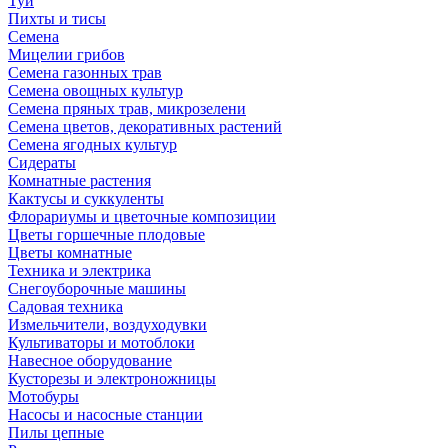
Туи
Пихты и тисы
Семена
Мицелии грибов
Семена газонных трав
Семена овощных культур
Семена пряных трав, микрозелени
Семена цветов, декоративных растений
Семена ягодных культур
Сидераты
Комнатные растения
Кактусы и суккуленты
Флорариумы и цветочные композиции
Цветы горшечные плодовые
Цветы комнатные
Техника и электрика
Снегоуборочные машины
Садовая техника
Измельчители, воздуходувки
Культиваторы и мотоблоки
Навесное оборудование
Кусторезы и электроножницы
Мотобуры
Насосы и насосные станции
Пилы цепные