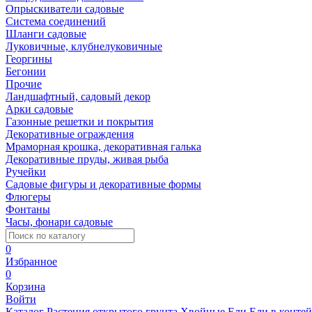
Опрыскиватели садовые
Система соединений
Шланги садовые
Луковичные, клубнелуковичные
Георгины
Бегонии
Прочие
Ландшафтный, садовый декор
Арки садовые
Газонные решетки и покрытия
Декоративные ограждения
Мраморная крошка, декоративная галька
Декоративные пруды, живая рыба
Ручейки
Садовые фигуры и декоративные формы
Флюгеры
Фонтаны
Часы, фонари садовые
0
Избранное
0
Корзина
Войти
Каталог
Растения открытого грунта
Хвойные
Ели
Ели в конте