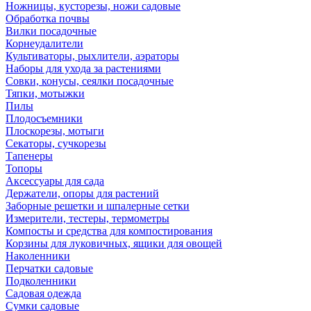
Ножницы, кусторезы, ножи садовые
Обработка почвы
Вилки посадочные
Корнеудалители
Культиваторы, рыхлители, аэраторы
Наборы для ухода за растениями
Совки, конусы, сеялки посадочные
Тяпки, мотыжки
Пилы
Плодосъемники
Плоскорезы, мотыги
Секаторы, сучкорезы
Тапенеры
Топоры
Аксессуары для сада
Держатели, опоры для растений
Заборные решетки и шпалерные сетки
Измерители, тестеры, термометры
Компосты и средства для компостирования
Корзины для луковичных, ящики для овощей
Наколенники
Перчатки садовые
Подколенники
Садовая одежда
Сумки садовые