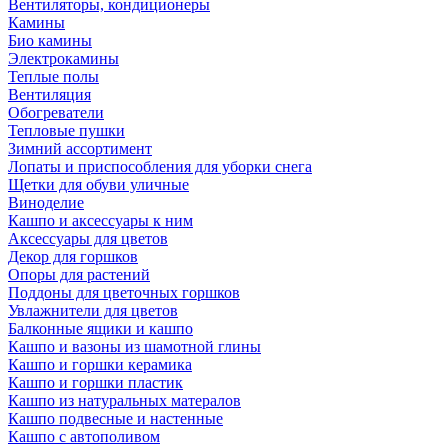
Вентиляторы, кондиционеры
Камины
Био камины
Электрокамины
Теплые полы
Вентиляция
Обогреватели
Тепловые пушки
Зимний ассортимент
Лопаты и приспособления для уборки снега
Щетки для обуви уличные
Виноделие
Кашпо и аксессуары к ним
Аксессуары для цветов
Декор для горшков
Опоры для растений
Поддоны для цветочных горшков
Увлажнители для цветов
Балконные ящики и кашпо
Кашпо и вазоны из шамотной глины
Кашпо и горшки керамика
Кашпо и горшки пластик
Кашпо из натуральных матералов
Кашпо подвесные и настенные
Кашпо с автополивом