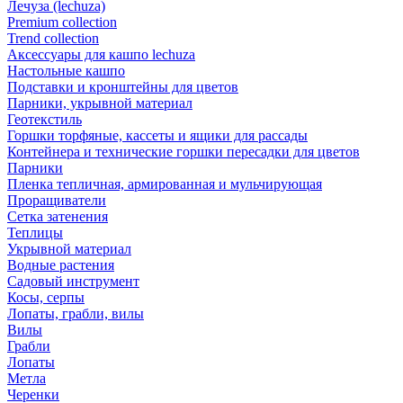
Лечуза (lechuza)
Premium collection
Trend collection
Аксессуары для кашпо lechuza
Настольные кашпо
Подставки и кронштейны для цветов
Парники, укрывной материал
Геотекстиль
Горшки торфяные, кассеты и ящики для рассады
Контейнера и технические горшки пересадки для цветов
Парники
Пленка тепличная, армированная и мульчирующая
Проращиватели
Сетка затенения
Теплицы
Укрывной материал
Водные растения
Садовый инструмент
Косы, серпы
Лопаты, грабли, вилы
Вилы
Грабли
Лопаты
Метла
Черенки