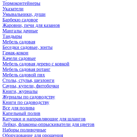
Термоконтейнеры
Указатели
Умывальники, души
Барбекю садовое
Жаровни, печи для казанов
Мангалы дачные
Тандыры
Мебель садовая
Беседки садовые, зонты
Гамак-кокон
Качели садовые
Мебель садовая дерево с ковкой
Мебель садовая ротанг
Мебель садовой пвх
Столы, стулья, шезлонги
Сауны, купели, фитобочки
Книги, журналы
Журналы по садоводству
Книги по садоводству
Все для полива
Капельный полив
Катушки и направляюшие для шлангов
Лейки, флаконы-опрыскиватели для цветов
Наборы поливочные
Оборудование для орошения