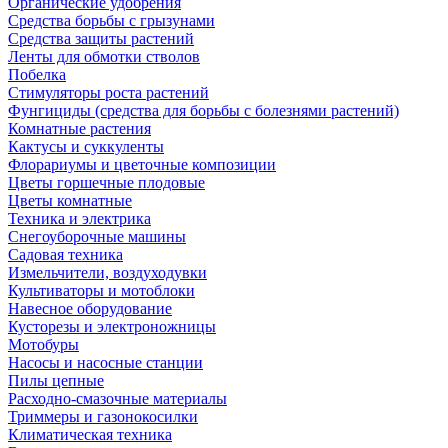
Органические удобрения
Средства борьбы с грызунами
Средства защиты растений
Ленты для обмотки стволов
Побелка
Стимуляторы роста растений
Фунгициды (средства для борьбы с болезнями растений)
Комнатные растения
Кактусы и суккуленты
Флорариумы и цветочные композиции
Цветы горшечные плодовые
Цветы комнатные
Техника и электрика
Снегоуборочные машины
Садовая техника
Измельчители, воздуходувки
Культиваторы и мотоблоки
Навесное оборудование
Кусторезы и электроножницы
Мотобуры
Насосы и насосные станции
Пилы цепные
Расходно-смазочные материалы
Триммеры и газонокосилки
Климатическая техника