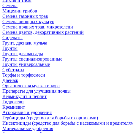
Пихты и тисы
Семена
Мицелии грибов
Семена газонных трав
Семена овощных культур
Семена пряных трав, микрозелени
Семена цветов, декоративных растений
Сидераты
Грунт, дренаж, мульча
Грунты
Грунты для рассады
Грунты специализированные
Грунты универсальные
Субстраты
Торфы и торфосмеси
Дренаж
Органическая мульча и кора
Препараты для улучшения почвы
Вермикулит и перлит
Гидрогели
Кремневит
Агрохимия и удобрения
Гербициды (средство для борьбы с сорниками)
Инсектициды (средство для борьбы с насекомыми и вредителя
Минеральные удобрения