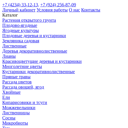
+7 (4234) 33-12-13,
+7 (924) 256-87-09
Личный кабинет
Условия работы
О нас
Контакты
Каталог
Растения открытого грунта
Плодово-ягодные
Ягодные культуры
Плодовые деревья и кустарники
Земляника садовая
Лиственные
Деревья декоративнолиственные
Лианы
Красивоцветущие деревья и кустарники
Многолетние цветы
Кустарники декоративнолиственные
Пряные травы
Рассада цветов
Рассада овощей, ягод
Хвойные
Ели
Кипарисовики и тсуги
Можжевельники
Лиственницы
Сосны
Микробиоты