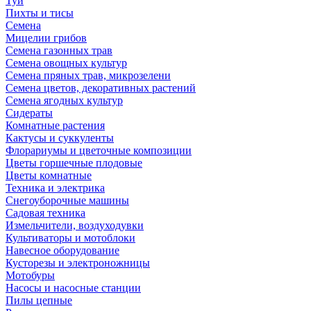
Туи
Пихты и тисы
Семена
Мицелии грибов
Семена газонных трав
Семена овощных культур
Семена пряных трав, микрозелени
Семена цветов, декоративных растений
Семена ягодных культур
Сидераты
Комнатные растения
Кактусы и суккуленты
Флорариумы и цветочные композиции
Цветы горшечные плодовые
Цветы комнатные
Техника и электрика
Снегоуборочные машины
Садовая техника
Измельчители, воздуходувки
Культиваторы и мотоблоки
Навесное оборудование
Кусторезы и электроножницы
Мотобуры
Насосы и насосные станции
Пилы цепные