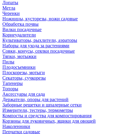
Лопаты
Метла
Черенки
Ножницы, кусторезы, ножи садовые
Обработка почвы
Вилки посадочные
Корнеудалители
Культиваторы, рыхлители, аэраторы
Наборы для ухода за растениями
Совки, конусы, сеялки посадочные
Тяпки, мотыжки
Пилы
Плодосъемники
Плоскорезы, мотыги
Секаторы, сучкорезы
Тапенеры
Топоры
Аксессуары для сада
Держатели, опоры для растений
Заборные решетки и шпалерные сетки
Измерители, тестеры, термометры
Компосты и средства для компостирования
Корзины для луковичных, ящики для овощей
Наколенники
Перчатки садовые