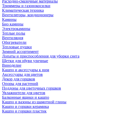
Расходно-смазочные материалы
Триммеры и газонокосилки
Климатическая техника
Вентиляторы, кондиционеры
Камины
Био камины
Электрокамины
Теплые полы
Вентиляция
Обогреватели
Тепловые пушки
Зимний ассортимент
Лопаты и приспособления для уборки снега
Щетки для обуви уличные
Виноделие
Кашпо и аксессуары к ним
Аксессуары для цветов
Декор для горшков
Опоры для растений
Поддоны для цветочных горшков
Увлажнители для цветов
Балконные ящики и кашпо
Кашпо и вазоны из шамотной глины
Кашпо и горшки керамика
Кашпо и горшки пластик