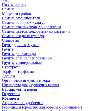
Туи
Пихты и тисы
Семена
Мицелии грибов
Семена газонных трав
Семена овощных культур
Семена пряных трав, микрозелени
Семена цветов, декоративных растений
Семена ягодных культур
Сидераты
Грунт, дренаж, мульча
Грунты
Грунты для рассады
Грунты специализированные
Грунты универсальные
Субстраты
Торфы и торфосмеси
Дренаж
Органическая мульча и кора
Препараты для улучшения почвы
Вермикулит и перлит
Гидрогели
Кремневит
Агрохимия и удобрения
Гербициды (средство для борьбы с сорниками)