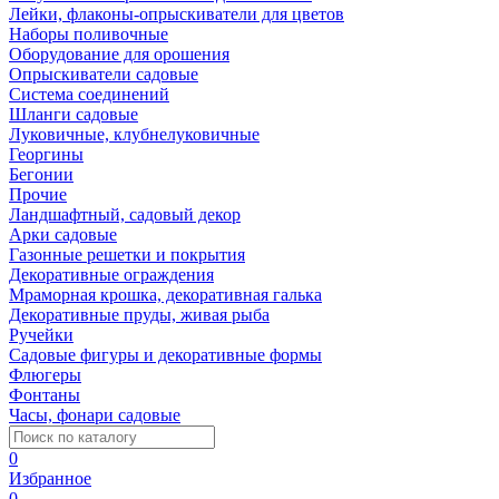
Лейки, флаконы-опрыскиватели для цветов
Наборы поливочные
Оборудование для орошения
Опрыскиватели садовые
Система соединений
Шланги садовые
Луковичные, клубнелуковичные
Георгины
Бегонии
Прочие
Ландшафтный, садовый декор
Арки садовые
Газонные решетки и покрытия
Декоративные ограждения
Мраморная крошка, декоративная галька
Декоративные пруды, живая рыба
Ручейки
Садовые фигуры и декоративные формы
Флюгеры
Фонтаны
Часы, фонари садовые
0
Избранное
0