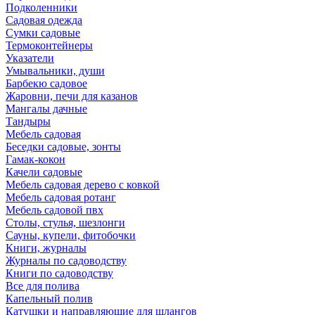
Подколенники
Садовая одежда
Сумки садовые
Термоконтейнеры
Указатели
Умывальники, души
Барбекю садовое
Жаровни, печи для казанов
Мангалы дачные
Тандыры
Мебель садовая
Беседки садовые, зонты
Гамак-кокон
Качели садовые
Мебель садовая дерево с ковкой
Мебель садовая ротанг
Мебель садовой пвх
Столы, стулья, шезлонги
Сауны, купели, фитобочки
Книги, журналы
Журналы по садоводству
Книги по садоводству
Все для полива
Капельный полив
Катушки и направляюшие для шлангов