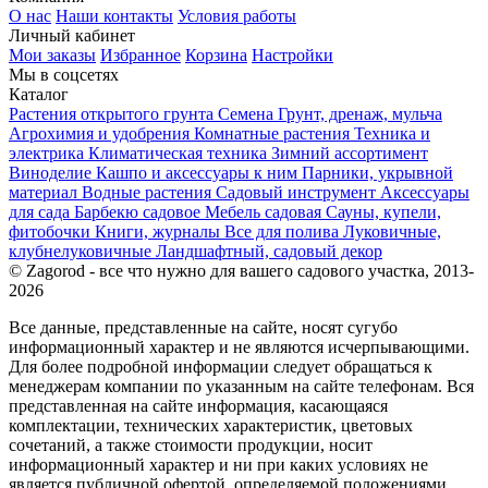
О нас
Наши контакты
Условия работы
Личный кабинет
Мои заказы
Избранное
Корзина
Настройки
Мы в соцсетях
Каталог
Растения открытого грунта
Семена
Грунт, дренаж, мульча
Агрохимия и удобрения
Комнатные растения
Техника и
электрика
Климатическая техника
Зимний ассортимент
Виноделие
Кашпо и аксессуары к ним
Парники, укрывной
материал
Водные растения
Садовый инструмент
Аксессуары
для сада
Барбекю садовое
Мебель садовая
Сауны, купели,
фитобочки
Книги, журналы
Все для полива
Луковичные,
клубнелуковичные
Ландшафтный, садовый декор
© Zagorod - все что нужно для вашего садового участка, 2013-
2026
Все данные, представленные на сайте, носят сугубо
информационный характер и не являются исчерпывающими.
Для более подробной информации следует обращаться к
менеджерам компании по указанным на сайте телефонам. Вся
представленная на сайте информация, касающаяся
комплектации, технических характеристик, цветовых
сочетаний, а также стоимости продукции, носит
информационный характер и ни при каких условиях не
является публичной офертой, определяемой положениями