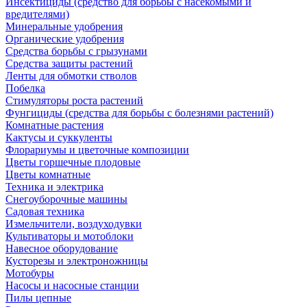
Инсектициды (средство для борьбы с насекомыми и
вредителями)
Минеральные удобрения
Органические удобрения
Средства борьбы с грызунами
Средства защиты растений
Ленты для обмотки стволов
Побелка
Стимуляторы роста растений
Фунгициды (средства для борьбы с болезнями растений)
Комнатные растения
Кактусы и суккуленты
Флорариумы и цветочные композиции
Цветы горшечные плодовые
Цветы комнатные
Техника и электрика
Снегоуборочные машины
Садовая техника
Измельчители, воздуходувки
Культиваторы и мотоблоки
Навесное оборудование
Кусторезы и электроножницы
Мотобуры
Насосы и насосные станции
Пилы цепные