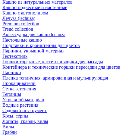
Кашпо из натуральных матералов
Кашпо подвесные и настенные
Кашпо с автополивом
Лечуза (lechuza)
Premium collection
Trend collection
Аксессуары для кашпо lechuza
Настольные кашпо
Подставки и кронштейны для цветов
Парники, укрывной материал
Геотекстиль
Горшки торфяные, кассеты и ящики для рассады
Контейнера и технические горшки пересадки для цветов
Парники
Пленка тепличная, армированная и мульчирующая
Проращиватели
Сетка затенения
Теплицы
Укрывной материал
Водные растения
Садовый инструмент
Косы, серпы
Лопаты, грабли, вилы
Вилы
Грабли